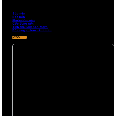
những sản phẩm tinh tế, mang dấu ấn cá nhân. Chúng tôi cung cấp
đầy đủ các thành phần từ sáp nến, bấc nến đến tinh dầu an toàn,
mang lại hương thơm thư giãn, sang trọng.
Sáp nến
Bấc nến
Khuôn làm nến
Cốc đựng nến
Tinh dầu làm nến thơm
Bộ dụng cụ làm nến thơm
-20%