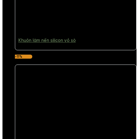
Khuôn làm nến silicon vỏ sò
-11%