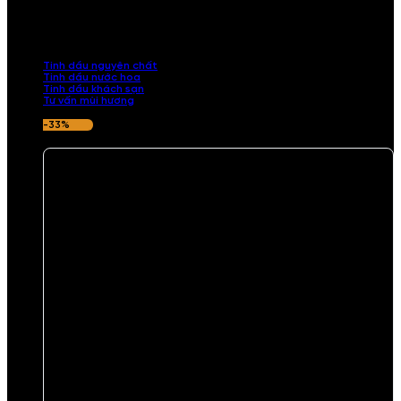
Khám phá bộ sưu tập tinh dầu từ iCHARM. Chúng tôi đã phục vụ rất
nhiều khách sạn, cửa hàng, spa lớn trên toàn quốc. Đổi trả 7 ngày
nếu hương thơm không ưng ý.
Tinh dầu nguyên chất
Tinh dầu nước hoa
Tinh dầu khách sạn
Tư vấn mùi hương
-33%