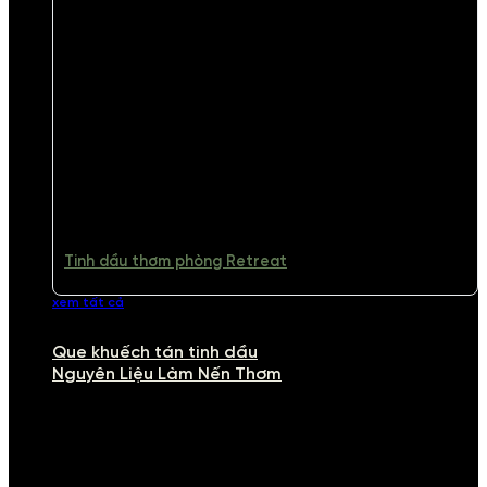
Tinh dầu thơm phòng Retreat
xem tất cả
Que khuếch tán tinh dầu
Nguyên Liệu Làm Nến Thơm
NGUYÊN LIỆU LÀM NẾN THƠM
Khám phá nguyên liệu làm nến thơm cao cấp, giúp bạn tự tay tạo ra