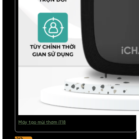
Máy tạo mùi thơm i118
-14%