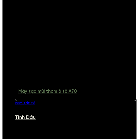
Máy tạo mùi thơm ô tô A70
xem tất cả
Tinh Dầu
TINH DẦU