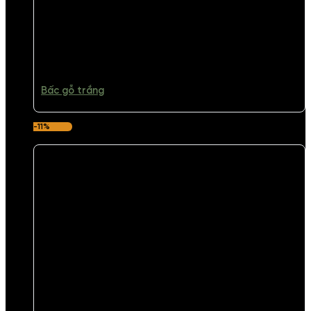
Bấc gỗ trắng
-11%