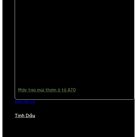
Máy tạo mùi thơm ô tô A70
xem tất cả
Tinh Dầu
TINH DẦU