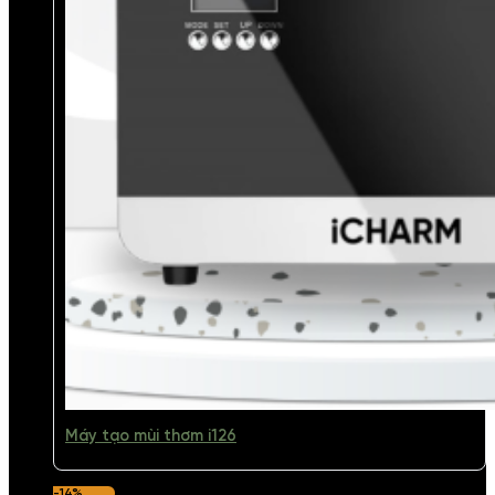
Máy tạo mùi thơm i126
-14%