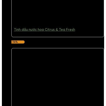
Tinh dầu nước hoa Citrus & Tea Fresh
-14%