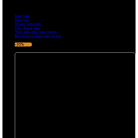
những sản phẩm tinh tế, mang dấu ấn cá nhân. Chúng tôi cung cấp
đầy đủ các thành phần từ sáp nến, bấc nến đến tinh dầu an toàn,
mang lại hương thơm thư giãn, sang trọng.
Sáp nến
Bấc nến
Khuôn làm nến
Cốc đựng nến
Tinh dầu làm nến thơm
Bộ dụng cụ làm nến thơm
-33%