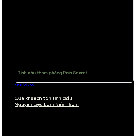
Tinh dầu thơm phòng Rain Secret
xem tất cả
Que khuếch tán tinh dầu
Nguyên Liệu Làm Nến Thơm
NGUYÊN LIỆU LÀM NẾN THƠM
Khám phá nguyên liệu làm nến thơm cao cấp, giúp bạn tự tay tạo ra