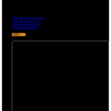
Khám phá bộ sưu tập tinh dầu từ iCHARM. Chúng tôi đã phục vụ rất
nhiều khách sạn, cửa hàng, spa lớn trên toàn quốc. Đổi trả 7 ngày
nếu hương thơm không ưng ý.
Tinh dầu nguyên chất
Tinh dầu nước hoa
Tinh dầu khách sạn
Tư vấn mùi hương
-33%