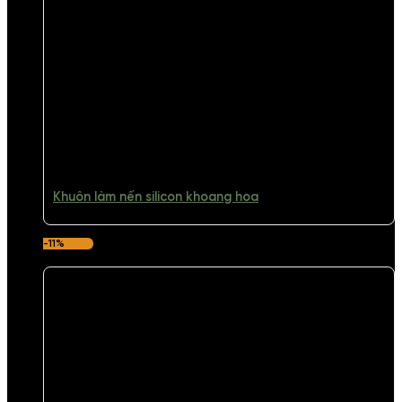
Khuôn làm nến silicon khoang hoa
-11%