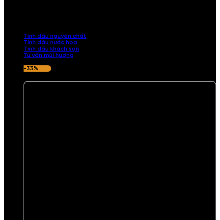
Khám phá bộ sưu tập tinh dầu từ iCHARM. Chúng tôi đã phục vụ rất
nhiều khách sạn, cửa hàng, spa lớn trên toàn quốc. Đổi trả 7 ngày
nếu hương thơm không ưng ý.
Tinh dầu nguyên chất
Tinh dầu nước hoa
Tinh dầu khách sạn
Tư vấn mùi hương
-33%