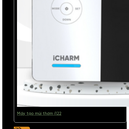
Máy tạo mùi thơm i122
-14%