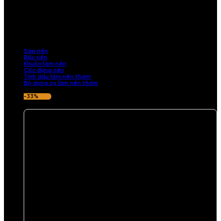
NGUYÊN LIỆU LÀM NẾN THƠM
Khám phá nguyên liệu làm nến thơm cao cấp, giúp bạn tự tay tạo ra
những sản phẩm tinh tế, mang dấu ấn cá nhân. Chúng tôi cung cấp
đầy đủ các thành phần từ sáp nến, bấc nến đến tinh dầu an toàn,
mang lại hương thơm thư giãn, sang trọng.
Sáp nến
Bấc nến
Khuôn làm nến
Cốc đựng nến
Tinh dầu làm nến thơm
Bộ dụng cụ làm nến thơm
-33%