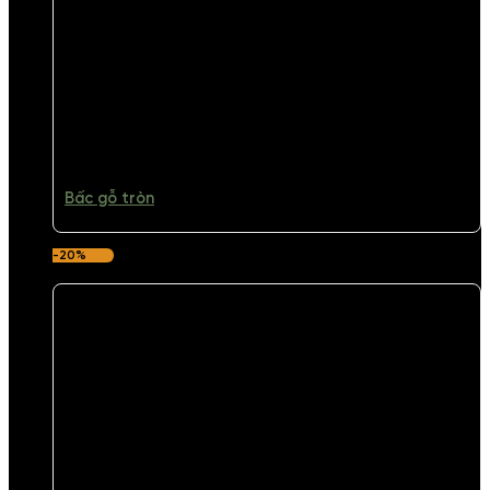
Bấc gỗ tròn
-20%