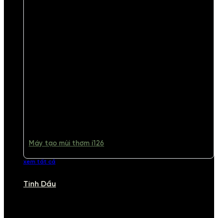
Máy tạo mùi thơm i126
xem tất cả
Tinh Dầu
TINH DẦU