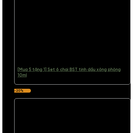
[Mua 5 tặng 1] Set 6 chai BST tinh dầu xông phòng
10ml
-20%