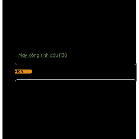
Máy xông tinh dầu i130
-10%