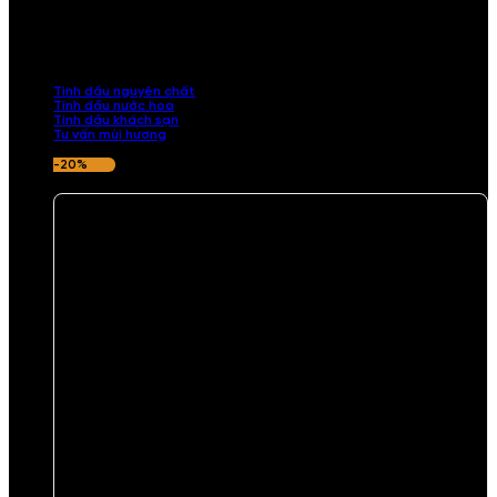
TINH DẦU
Khám phá bộ sưu tập tinh dầu từ iCHARM. Chúng tôi đã phục vụ rất
nhiều khách sạn, cửa hàng, spa lớn trên toàn quốc. Đổi trả 7 ngày
nếu hương thơm không ưng ý.
Tinh dầu nguyên chất
Tinh dầu nước hoa
Tinh dầu khách sạn
Tư vấn mùi hương
-20%