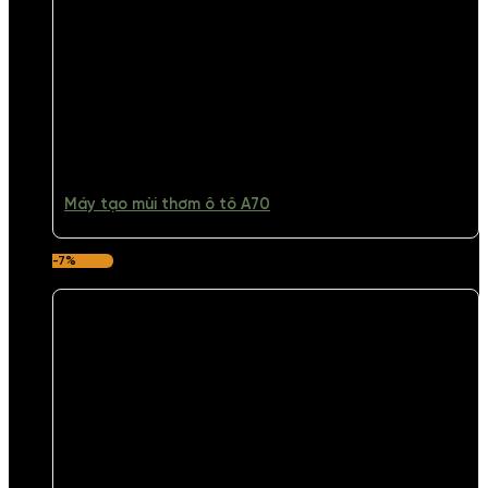
Máy tạo mùi thơm ô tô A70
-7%