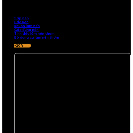
những sản phẩm tinh tế, mang dấu ấn cá nhân. Chúng tôi cung cấp
đầy đủ các thành phần từ sáp nến, bấc nến đến tinh dầu an toàn,
mang lại hương thơm thư giãn, sang trọng.
Sáp nến
Bấc nến
Khuôn làm nến
Cốc đựng nến
Tinh dầu làm nến thơm
Bộ dụng cụ làm nến thơm
-20%