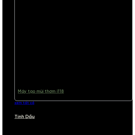
Máy tạo mùi thơm i118
xem tất cả
Tinh Dầu