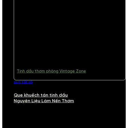
Tinh dầu thơm phòng Vintage Zone
xem tất cả
Que khuếch tán tinh dầu
Nguyên Liệu Làm Nến Thơm
NGUYÊN LIỆU LÀM NẾN THƠM
Khám phá nguyên liệu làm nến thơm cao cấp, giúp bạn tự tay tạo ra