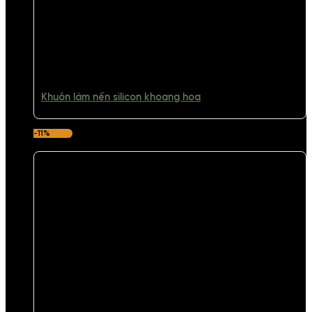
Khuôn làm nến silicon khoang hoa
-11%