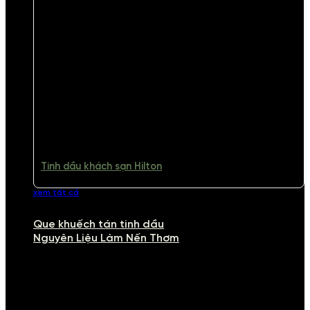
Tinh dầu khách sạn Hilton
xem tất cả
Que khuếch tán tinh dầu
Nguyên Liệu Làm Nến Thơm
NGUYÊN LIỆU LÀM NẾN THƠM
Khám phá nguyên liệu làm nến thơm cao cấp, giúp bạn tự tay tạo ra