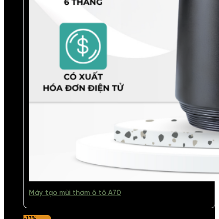
Máy tạo mùi thơm ô tô A70
-13%