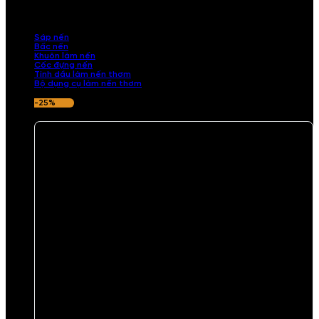
những sản phẩm tinh tế, mang dấu ấn cá nhân. Chúng tôi cung cấp
đầy đủ các thành phần từ sáp nến, bấc nến đến tinh dầu an toàn,
mang lại hương thơm thư giãn, sang trọng.
Sáp nến
Bấc nến
Khuôn làm nến
Cốc đựng nến
Tinh dầu làm nến thơm
Bộ dụng cụ làm nến thơm
-25%