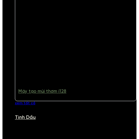
Máy tạo mùi thơm i128
xem tất cả
Tinh Dầu
TINH DẦU