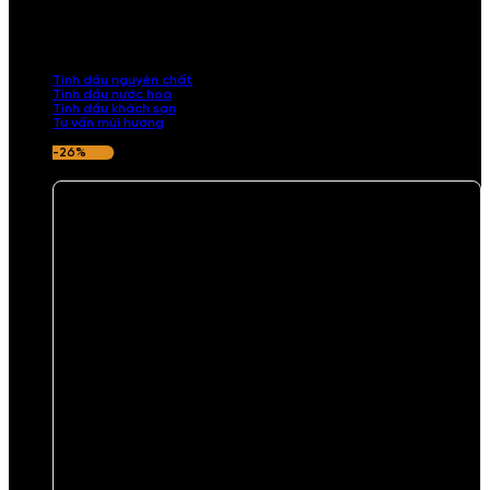
Khám phá bộ sưu tập tinh dầu từ iCHARM. Chúng tôi đã phục vụ rất
nhiều khách sạn, cửa hàng, spa lớn trên toàn quốc. Đổi trả 7 ngày
nếu hương thơm không ưng ý.
Tinh dầu nguyên chất
Tinh dầu nước hoa
Tinh dầu khách sạn
Tư vấn mùi hương
-26%