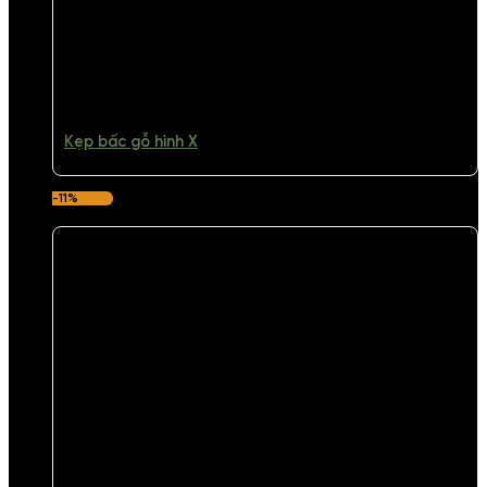
Kẹp bấc gỗ hình X
-11%