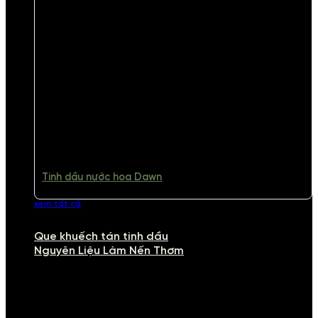
Tinh dầu nước hoa Dawn
xem tất cả
Que khuếch tán tinh dầu
Nguyên Liệu Làm Nến Thơm
NGUYÊN LIỆU LÀM NẾN THƠM
Khám phá nguyên liệu làm nến thơm cao cấp, giúp bạn tự tay tạo ra