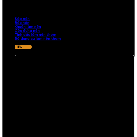
những sản phẩm tinh tế, mang dấu ấn cá nhân. Chúng tôi cung cấp
đầy đủ các thành phần từ sáp nến, bấc nến đến tinh dầu an toàn,
mang lại hương thơm thư giãn, sang trọng.
Sáp nến
Bấc nến
Khuôn làm nến
Cốc đựng nến
Tinh dầu làm nến thơm
Bộ dụng cụ làm nến thơm
-11%