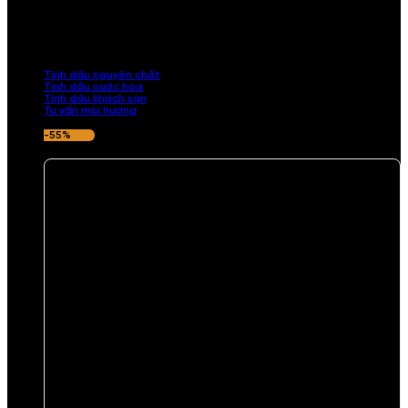
TINH DẦU
Khám phá bộ sưu tập tinh dầu từ iCHARM. Chúng tôi đã phục vụ rất
nhiều khách sạn, cửa hàng, spa lớn trên toàn quốc. Đổi trả 7 ngày
nếu hương thơm không ưng ý.
Tinh dầu nguyên chất
Tinh dầu nước hoa
Tinh dầu khách sạn
Tư vấn mùi hương
-55%