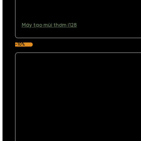
Máy tạo mùi thơm i128
-10%