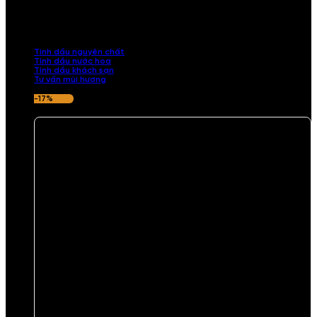
Khám phá bộ sưu tập tinh dầu từ iCHARM. Chúng tôi đã phục vụ rất
nhiều khách sạn, cửa hàng, spa lớn trên toàn quốc. Đổi trả 7 ngày
nếu hương thơm không ưng ý.
Tinh dầu nguyên chất
Tinh dầu nước hoa
Tinh dầu khách sạn
Tư vấn mùi hương
-17%