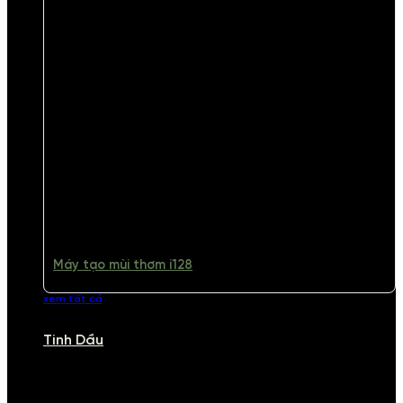
Máy tạo mùi thơm i128
xem tất cả
Tinh Dầu
TINH DẦU