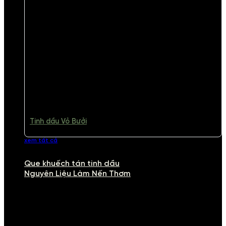
Tinh dầu Vỏ Bưởi
xem tất cả
Que khuếch tán tinh dầu
Nguyên Liệu Làm Nến Thơm
NGUYÊN LIỆU LÀM NẾN THƠM
Khám phá nguyên liệu làm nến thơm cao cấp, giúp bạn tự tay tạo ra