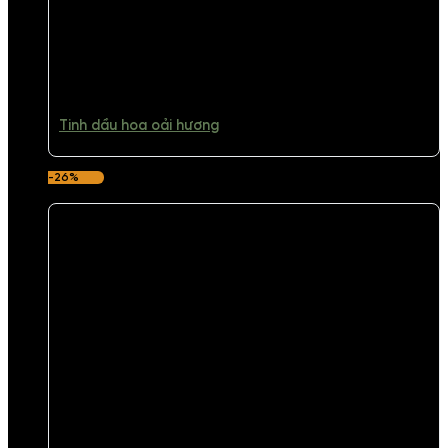
Tinh dầu hoa oải hương
-26%