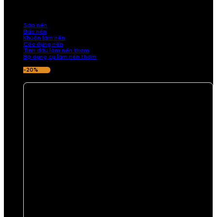
những sản phẩm tinh tế, mang dấu ấn cá nhân. Chúng tôi cung cấp
đầy đủ các thành phần từ sáp nến, bấc nến đến tinh dầu an toàn,
mang lại hương thơm thư giãn, sang trọng.
Sáp nến
Bấc nến
Khuôn làm nến
Cốc đựng nến
Tinh dầu làm nến thơm
Bộ dụng cụ làm nến thơm
-20%