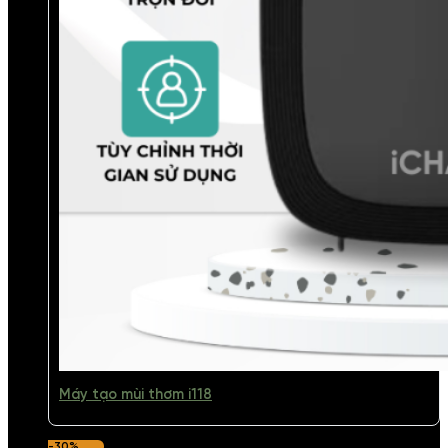
Máy tạo mùi thơm i118
-30%