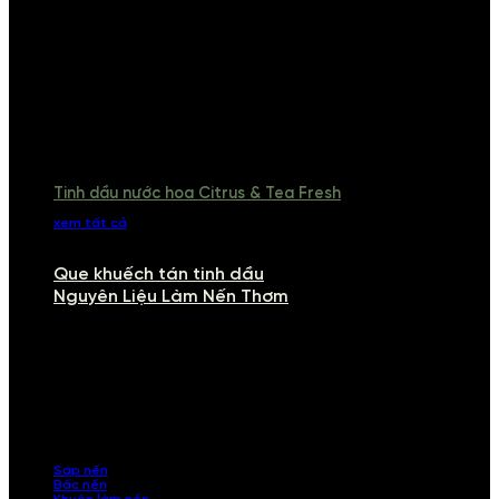
Tinh dầu nước hoa Citrus & Tea Fresh
xem tất cả
Que khuếch tán tinh dầu
Nguyên Liệu Làm Nến Thơm
NGUYÊN LIỆU LÀM NẾN THƠM
Khám phá nguyên liệu làm nến thơm cao cấp, giúp bạn tự tay tạo ra
những sản phẩm tinh tế, mang dấu ấn cá nhân. Chúng tôi cung cấp
đầy đủ các thành phần từ sáp nến, bấc nến đến tinh dầu an toàn,
mang lại hương thơm thư giãn, sang trọng.
Sáp nến
Bấc nến