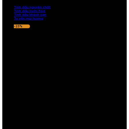
nếu hương thơm không ưng ý.
Tinh dầu nguyên chất
Tinh dầu nước hoa
Tinh dầu khách sạn
Tư vấn mùi hương
-23%