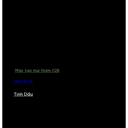
Máy tạo mùi thơm i128
xem tất cả
Tinh Dầu
TINH DẦU
Khám phá bộ sưu tập tinh dầu từ iCHARM. Chúng tôi đã phục vụ rất
nhiều khách sạn, cửa hàng, spa lớn trên toàn quốc. Đổi trả 7 ngày