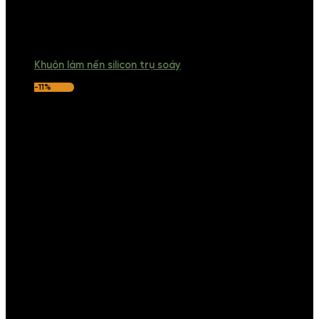
Khuôn làm nến silicon trụ soáy
-11%