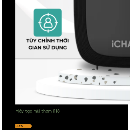
Máy tạo mùi thơm i118
-13%