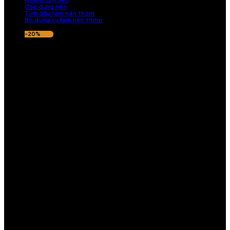
Khuôn làm nến
Cốc đựng nến
Tinh dầu làm nến thơm
Bộ dụng cụ làm nến thơm
-20%