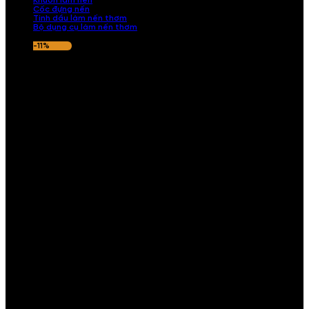
Khuôn làm nến
Cốc đựng nến
Tinh dầu làm nến thơm
Bộ dụng cụ làm nến thơm
-11%