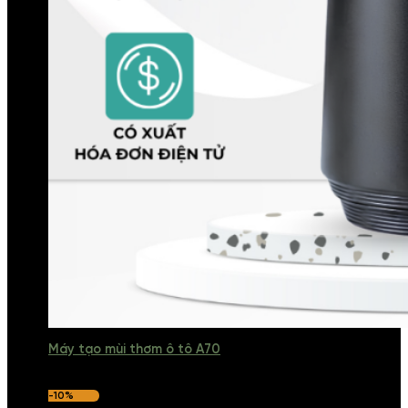
Máy tạo mùi thơm ô tô A70
-10%