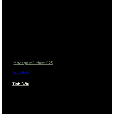
Máy tạo mùi thơm i125
xem tất cả
Tinh Dầu
TINH DẦU
Khám phá bộ sưu tập tinh dầu từ iCHARM. Chúng tôi đã phục vụ rất
nhiều khách sạn, cửa hàng, spa lớn trên toàn quốc. Đổi trả 7 ngày