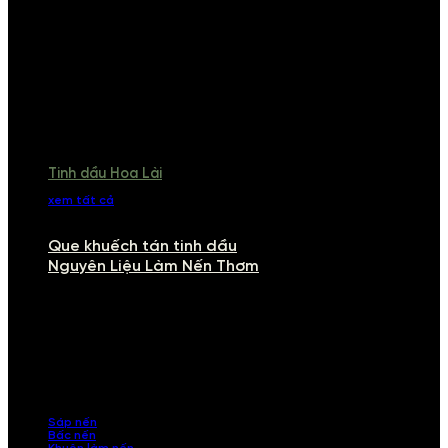
Tinh dầu Hoa Lài
xem tất cả
Que khuếch tán tinh dầu
Nguyên Liệu Làm Nến Thơm
NGUYÊN LIỆU LÀM NẾN THƠM
Khám phá nguyên liệu làm nến thơm cao cấp, giúp bạn tự tay tạo ra
những sản phẩm tinh tế, mang dấu ấn cá nhân. Chúng tôi cung cấp
đầy đủ các thành phần từ sáp nến, bấc nến đến tinh dầu an toàn,
mang lại hương thơm thư giãn, sang trọng.
Sáp nến
Bấc nến