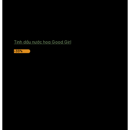
Tinh dầu nước hoa Good Girl
-33%