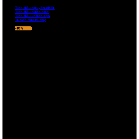
nếu hương thơm không ưng ý.
Tinh dầu nguyên chất
Tinh dầu nước hoa
Tinh dầu khách sạn
Tư vấn mùi hương
-18%