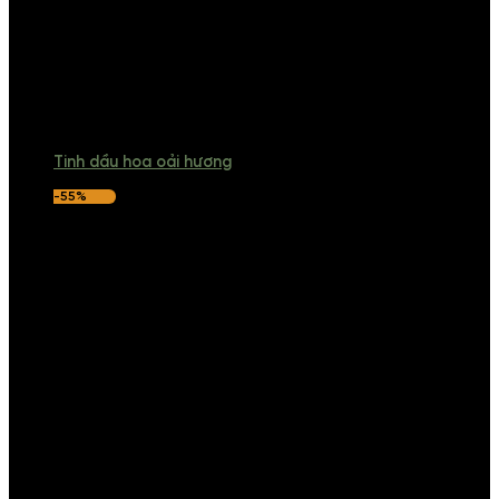
Tinh dầu hoa oải hương
-55%