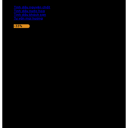
nếu hương thơm không ưng ý.
Tinh dầu nguyên chất
Tinh dầu nước hoa
Tinh dầu khách sạn
Tư vấn mùi hương
-33%