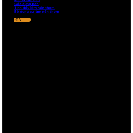
Khuôn làm nến
Cốc đựng nến
Tinh dầu làm nến thơm
Bộ dụng cụ làm nến thơm
-11%