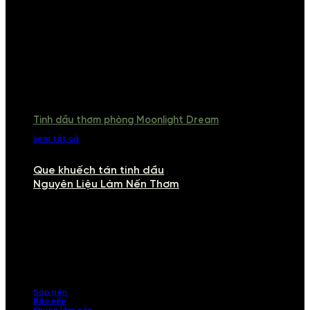
Tinh dầu thơm phòng Moonlight Dream
xem tất cả
Que khuếch tán tinh dầu
Nguyên Liệu Làm Nến Thơm
NGUYÊN LIỆU LÀM NẾN THƠM
Khám phá nguyên liệu làm nến thơm cao cấp, giúp bạn tự tay tạo ra
những sản phẩm tinh tế, mang dấu ấn cá nhân. Chúng tôi cung cấp
đầy đủ các thành phần từ sáp nến, bấc nến đến tinh dầu an toàn,
mang lại hương thơm thư giãn, sang trọng.
Sáp nến
Bấc nến