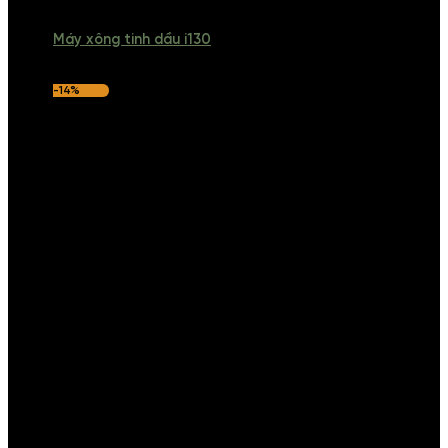
Máy xông tinh dầu i130
-14%