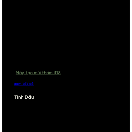
Máy tạo mùi thơm i118
xem tất cả
Tinh Dầu
TINH DẦU
Khám phá bộ sưu tập tinh dầu từ iCHARM. Chúng tôi đã phục vụ rất
nhiều khách sạn, cửa hàng, spa lớn trên toàn quốc. Đổi trả 7 ngày