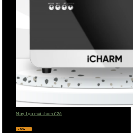
Máy tạo mùi thơm i126
-26%