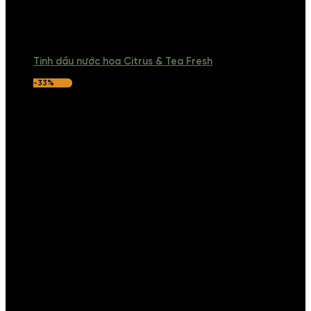
Tinh dầu nước hoa Citrus & Tea Fresh
-33%