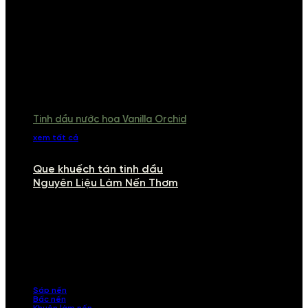
Tinh dầu nước hoa Vanilla Orchid
xem tất cả
Que khuếch tán tinh dầu
Nguyên Liệu Làm Nến Thơm
NGUYÊN LIỆU LÀM NẾN THƠM
Khám phá nguyên liệu làm nến thơm cao cấp, giúp bạn tự tay tạo ra
những sản phẩm tinh tế, mang dấu ấn cá nhân. Chúng tôi cung cấp
đầy đủ các thành phần từ sáp nến, bấc nến đến tinh dầu an toàn,
mang lại hương thơm thư giãn, sang trọng.
Sáp nến
Bấc nến