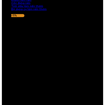
Khuôn làm nến
Cốc đựng nến
Tinh dầu làm nến thơm
Bộ dụng cụ làm nến thơm
-11%