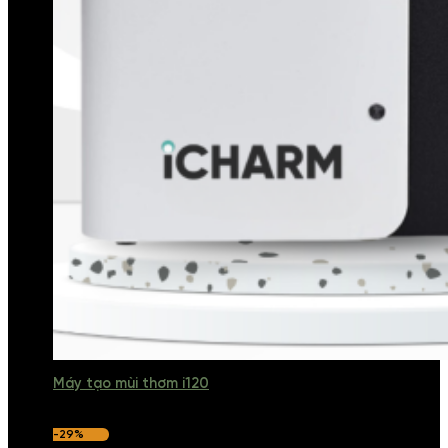
Máy tạo mùi thơm i120
-29%