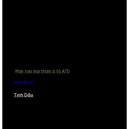
Máy tạo mùi thơm ô tô A70
xem tất cả
Tinh Dầu
TINH DẦU
Khám phá bộ sưu tập tinh dầu từ iCHARM. Chúng tôi đã phục vụ rất
nhiều khách sạn, cửa hàng, spa lớn trên toàn quốc. Đổi trả 7 ngày