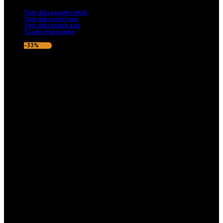
nếu hương thơm không ưng ý.
Tinh dầu nguyên chất
Tinh dầu nước hoa
Tinh dầu khách sạn
Tư vấn mùi hương
-33%