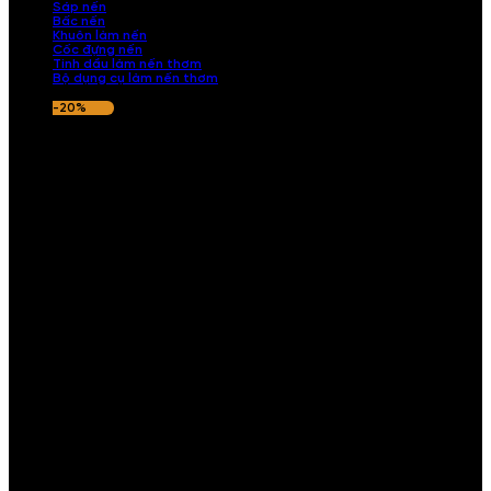
Sáp nến
Bấc nến
Khuôn làm nến
Cốc đựng nến
Tinh dầu làm nến thơm
Bộ dụng cụ làm nến thơm
-20%