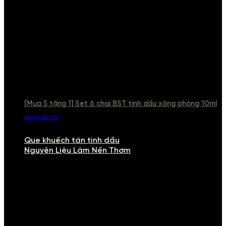
[Mua 5 tặng 1] Set 6 chai BST tinh dầu xông phòng 10ml
xem tất cả
Que khuếch tán tinh dầu
Nguyên Liệu Làm Nến Thơm
NGUYÊN LIỆU LÀM NẾN THƠM
Khám phá nguyên liệu làm nến thơm cao cấp, giúp bạn tự tay tạo ra
những sản phẩm tinh tế, mang dấu ấn cá nhân. Chúng tôi cung cấp
đầy đủ các thành phần từ sáp nến, bấc nến đến tinh dầu an toàn,
mang lại hương thơm thư giãn, sang trọng.