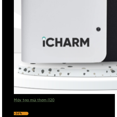
Máy tạo mùi thơm i120
-26%