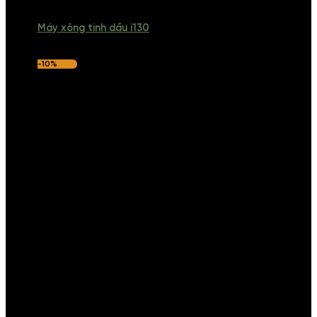
Máy xông tinh dầu i130
-10%