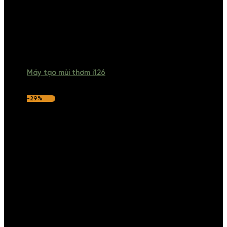
Máy tạo mùi thơm i126
-29%