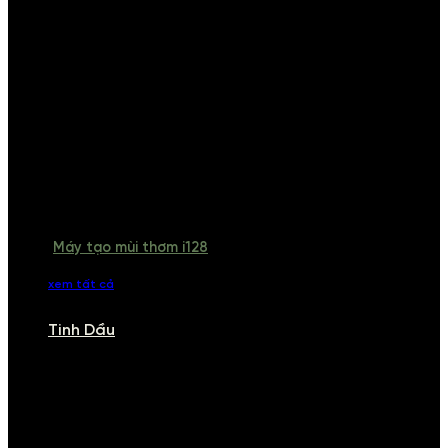
Máy tạo mùi thơm i128
xem tất cả
Tinh Dầu
TINH DẦU
Khám phá bộ sưu tập tinh dầu từ iCHARM. Chúng tôi đã phục vụ rất
nhiều khách sạn, cửa hàng, spa lớn trên toàn quốc. Đổi trả 7 ngày