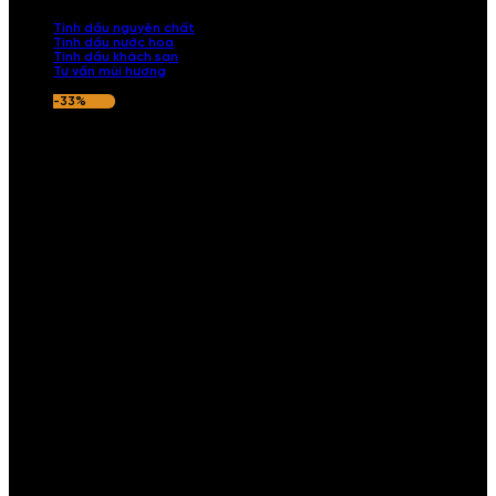
nếu hương thơm không ưng ý.
Tinh dầu nguyên chất
Tinh dầu nước hoa
Tinh dầu khách sạn
Tư vấn mùi hương
-33%