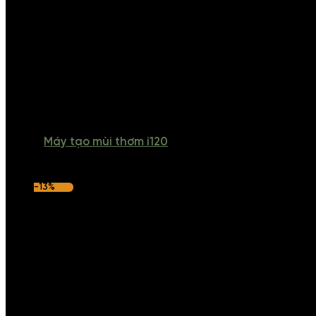
Máy tạo mùi thơm i120
-13%