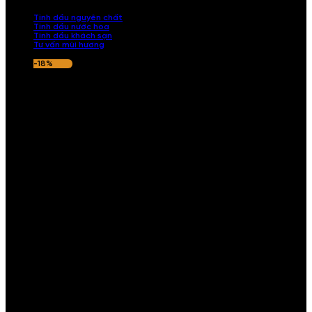
nếu hương thơm không ưng ý.
Tinh dầu nguyên chất
Tinh dầu nước hoa
Tinh dầu khách sạn
Tư vấn mùi hương
-18%