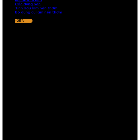
Khuôn làm nến
Cốc đựng nến
Tinh dầu làm nến thơm
Bộ dụng cụ làm nến thơm
-25%