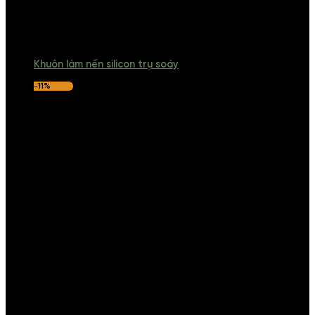
Khuôn làm nến silicon trụ soáy
-11%