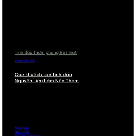
Tinh dầu thơm phòng Retreat
xem tất cả
Que khuếch tán tinh dầu
Nguyên Liệu Làm Nến Thơm
NGUYÊN LIỆU LÀM NẾN THƠM
Khám phá nguyên liệu làm nến thơm cao cấp, giúp bạn tự tay tạo ra
những sản phẩm tinh tế, mang dấu ấn cá nhân. Chúng tôi cung cấp
đầy đủ các thành phần từ sáp nến, bấc nến đến tinh dầu an toàn,
mang lại hương thơm thư giãn, sang trọng.
Sáp nến
Bấc nến