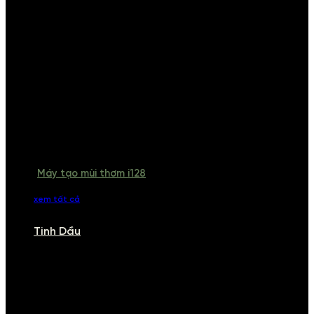
Máy tạo mùi thơm i128
xem tất cả
Tinh Dầu
TINH DẦU
Khám phá bộ sưu tập tinh dầu từ iCHARM. Chúng tôi đã phục vụ rất
nhiều khách sạn, cửa hàng, spa lớn trên toàn quốc. Đổi trả 7 ngày