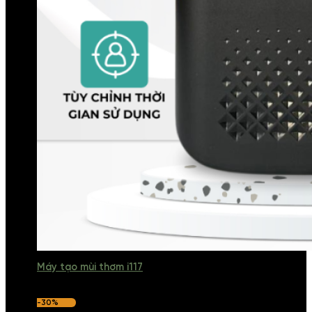
Máy tạo mùi thơm i117
-30%