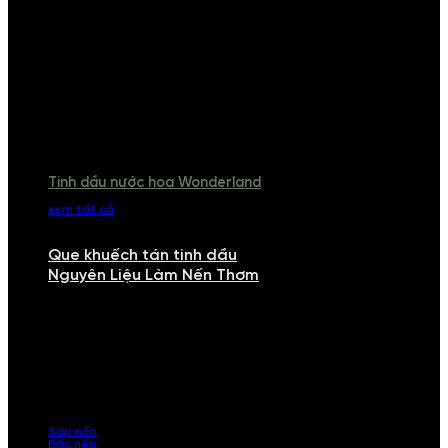
Tinh dầu nước hoa Wonderland
xem tất cả
Que khuếch tán tinh dầu
Nguyên Liệu Làm Nến Thơm
NGUYÊN LIỆU LÀM NẾN THƠM
Khám phá nguyên liệu làm nến thơm cao cấp, giúp bạn tự tay tạo ra
những sản phẩm tinh tế, mang dấu ấn cá nhân. Chúng tôi cung cấp
đầy đủ các thành phần từ sáp nến, bấc nến đến tinh dầu an toàn,
mang lại hương thơm thư giãn, sang trọng.
Sáp nến
Bấc nến