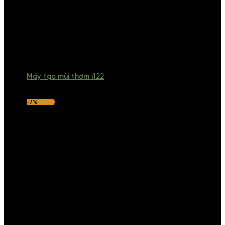
Máy tạo mùi thơm i122
-7%