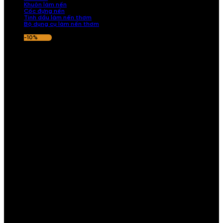
Khuôn làm nến
Cốc đựng nến
Tinh dầu làm nến thơm
Bộ dụng cụ làm nến thơm
-10%