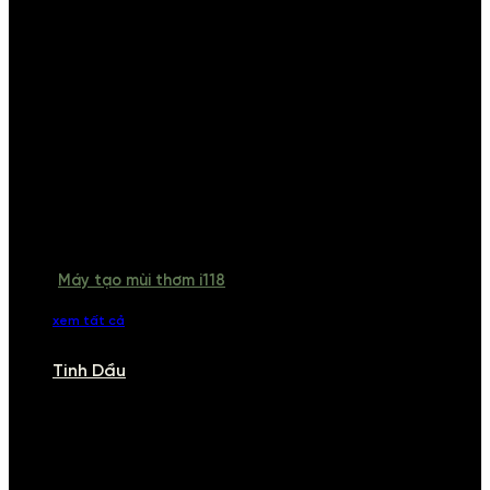
Máy tạo mùi thơm i118
xem tất cả
Tinh Dầu
TINH DẦU
Khám phá bộ sưu tập tinh dầu từ iCHARM. Chúng tôi đã phục vụ rất
nhiều khách sạn, cửa hàng, spa lớn trên toàn quốc. Đổi trả 7 ngày