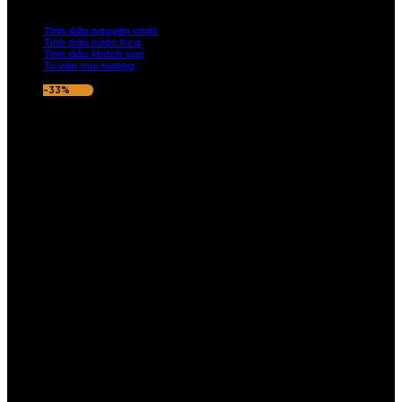
nếu hương thơm không ưng ý.
Tinh dầu nguyên chất
Tinh dầu nước hoa
Tinh dầu khách sạn
Tư vấn mùi hương
-33%