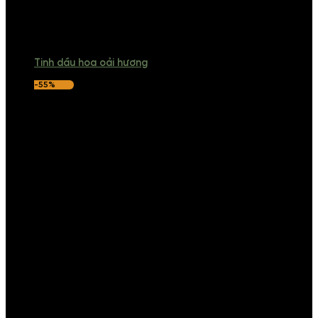
Tinh dầu hoa oải hương
-55%