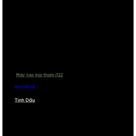
Máy tạo mùi thơm i122
xem tất cả
Tinh Dầu
TINH DẦU
Khám phá bộ sưu tập tinh dầu từ iCHARM. Chúng tôi đã phục vụ rất
nhiều khách sạn, cửa hàng, spa lớn trên toàn quốc. Đổi trả 7 ngày