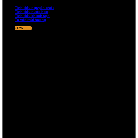
nếu hương thơm không ưng ý.
Tinh dầu nguyên chất
Tinh dầu nước hoa
Tinh dầu khách sạn
Tư vấn mùi hương
-17%