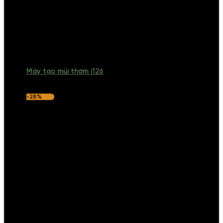
Máy tạo mùi thơm i126
-28%