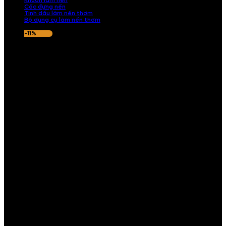
Khuôn làm nến
Cốc đựng nến
Tinh dầu làm nến thơm
Bộ dụng cụ làm nến thơm
-11%