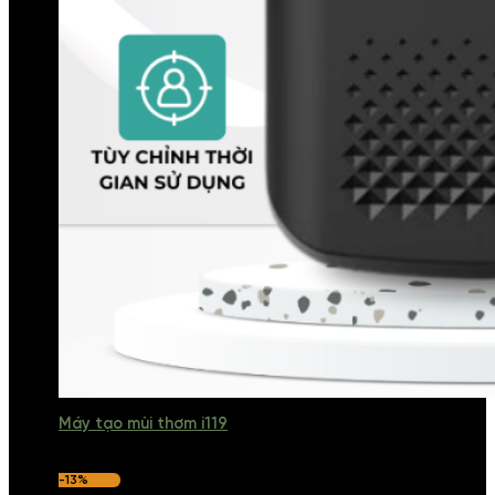
Máy tạo mùi thơm i119
-13%