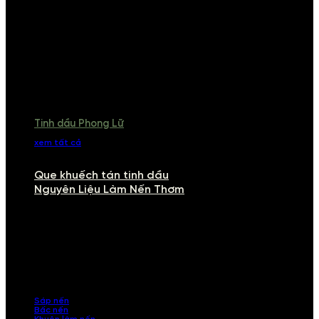
Tinh dầu Phong Lữ
xem tất cả
Que khuếch tán tinh dầu
Nguyên Liệu Làm Nến Thơm
NGUYÊN LIỆU LÀM NẾN THƠM
Khám phá nguyên liệu làm nến thơm cao cấp, giúp bạn tự tay tạo ra
những sản phẩm tinh tế, mang dấu ấn cá nhân. Chúng tôi cung cấp
đầy đủ các thành phần từ sáp nến, bấc nến đến tinh dầu an toàn,
mang lại hương thơm thư giãn, sang trọng.
Sáp nến
Bấc nến