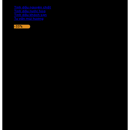
nếu hương thơm không ưng ý.
Tinh dầu nguyên chất
Tinh dầu nước hoa
Tinh dầu khách sạn
Tư vấn mùi hương
-33%