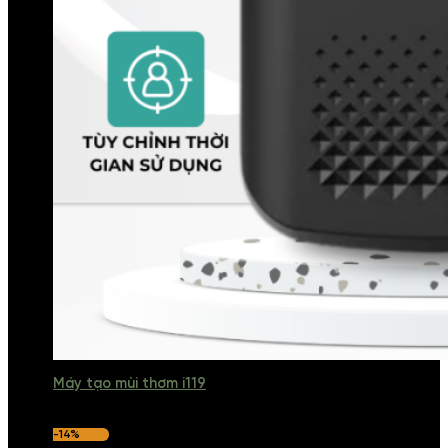
Máy tạo mùi thơm i119
-14%