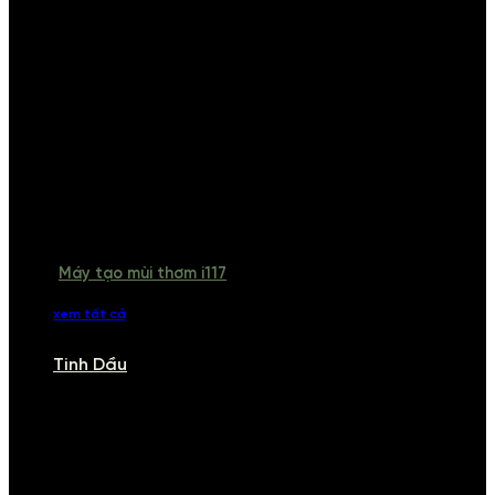
Máy tạo mùi thơm i117
xem tất cả
Tinh Dầu
TINH DẦU
Khám phá bộ sưu tập tinh dầu từ iCHARM. Chúng tôi đã phục vụ rất
nhiều khách sạn, cửa hàng, spa lớn trên toàn quốc. Đổi trả 7 ngày