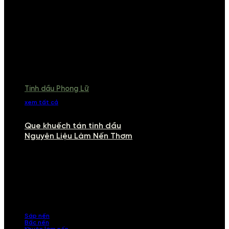
Tinh dầu Phong Lữ
xem tất cả
Que khuếch tán tinh dầu
Nguyên Liệu Làm Nến Thơm
NGUYÊN LIỆU LÀM NẾN THƠM
Khám phá nguyên liệu làm nến thơm cao cấp, giúp bạn tự tay tạo ra
những sản phẩm tinh tế, mang dấu ấn cá nhân. Chúng tôi cung cấp
đầy đủ các thành phần từ sáp nến, bấc nến đến tinh dầu an toàn,
mang lại hương thơm thư giãn, sang trọng.
Sáp nến
Bấc nến