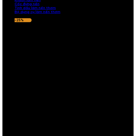
Khuôn làm nến
Cốc đựng nến
Tinh dầu làm nến thơm
Bộ dụng cụ làm nến thơm
-25%