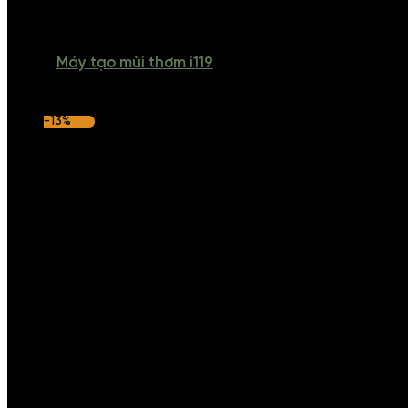
Máy tạo mùi thơm i119
-13%