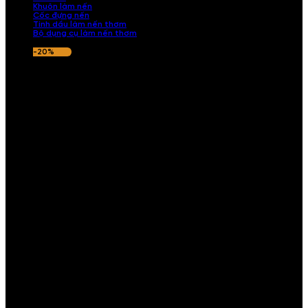
Khuôn làm nến
Cốc đựng nến
Tinh dầu làm nến thơm
Bộ dụng cụ làm nến thơm
-20%