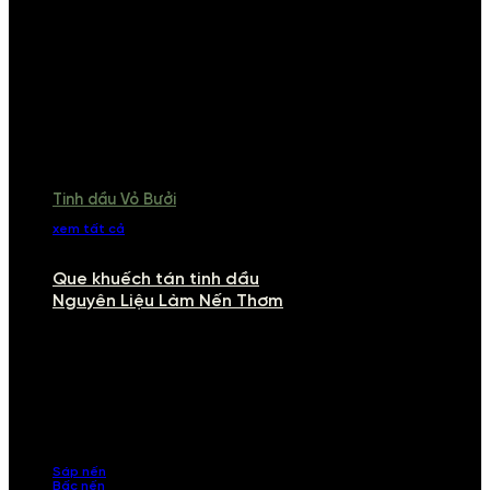
Tinh dầu Vỏ Bưởi
xem tất cả
Que khuếch tán tinh dầu
Nguyên Liệu Làm Nến Thơm
NGUYÊN LIỆU LÀM NẾN THƠM
Khám phá nguyên liệu làm nến thơm cao cấp, giúp bạn tự tay tạo ra
những sản phẩm tinh tế, mang dấu ấn cá nhân. Chúng tôi cung cấp
đầy đủ các thành phần từ sáp nến, bấc nến đến tinh dầu an toàn,
mang lại hương thơm thư giãn, sang trọng.
Sáp nến
Bấc nến