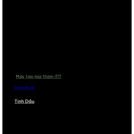
Máy tạo mùi thơm i117
xem tất cả
Tinh Dầu
TINH DẦU
Khám phá bộ sưu tập tinh dầu từ iCHARM. Chúng tôi đã phục vụ rất
nhiều khách sạn, cửa hàng, spa lớn trên toàn quốc. Đổi trả 7 ngày