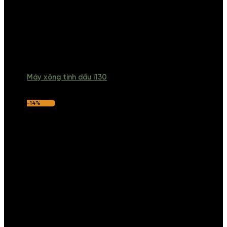
Máy xông tinh dầu i130
-14%