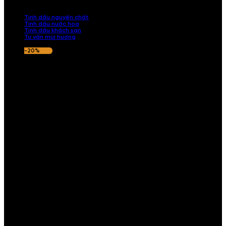
nếu hương thơm không ưng ý.
Tinh dầu nguyên chất
Tinh dầu nước hoa
Tinh dầu khách sạn
Tư vấn mùi hương
-20%