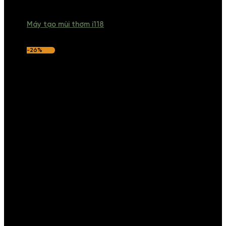
Máy tạo mùi thơm i118
-26%