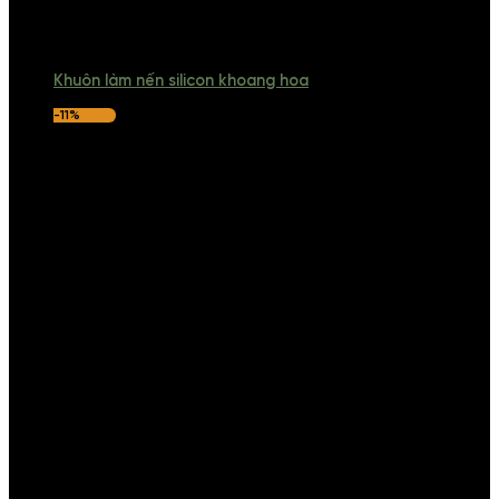
Khuôn làm nến silicon khoang hoa
-11%