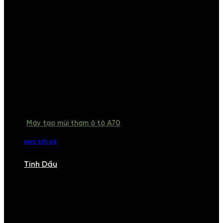
Máy tạo mùi thơm ô tô A70
xem tất cả
Tinh Dầu
TINH DẦU
Khám phá bộ sưu tập tinh dầu từ iCHARM. Chúng tôi đã phục vụ rất
nhiều khách sạn, cửa hàng, spa lớn trên toàn quốc. Đổi trả 7 ngày