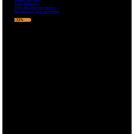
Khuôn làm nến
Cốc đựng nến
Tinh dầu làm nến thơm
Bộ dụng cụ làm nến thơm
-33%