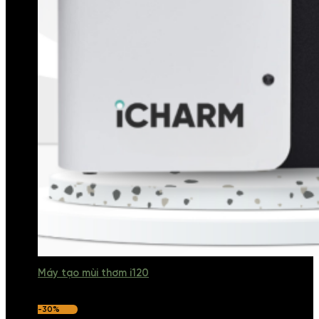
Máy tạo mùi thơm i120
-30%