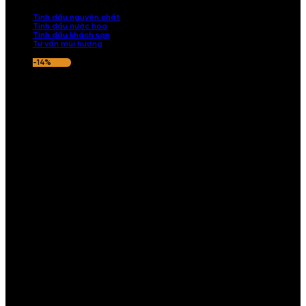
nếu hương thơm không ưng ý.
Tinh dầu nguyên chất
Tinh dầu nước hoa
Tinh dầu khách sạn
Tư vấn mùi hương
-14%