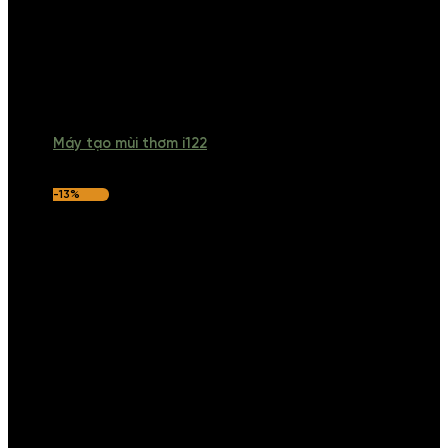
Máy tạo mùi thơm i122
-13%