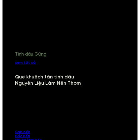
Tinh dầu Gừng
xem tất cả
Que khuếch tán tinh dầu
Nguyên Liệu Làm Nến Thơm
NGUYÊN LIỆU LÀM NẾN THƠM
Khám phá nguyên liệu làm nến thơm cao cấp, giúp bạn tự tay tạo ra
những sản phẩm tinh tế, mang dấu ấn cá nhân. Chúng tôi cung cấp
đầy đủ các thành phần từ sáp nến, bấc nến đến tinh dầu an toàn,
mang lại hương thơm thư giãn, sang trọng.
Sáp nến
Bấc nến