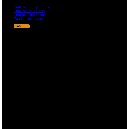
nếu hương thơm không ưng ý.
Tinh dầu nguyên chất
Tinh dầu nước hoa
Tinh dầu khách sạn
Tư vấn mùi hương
-14%