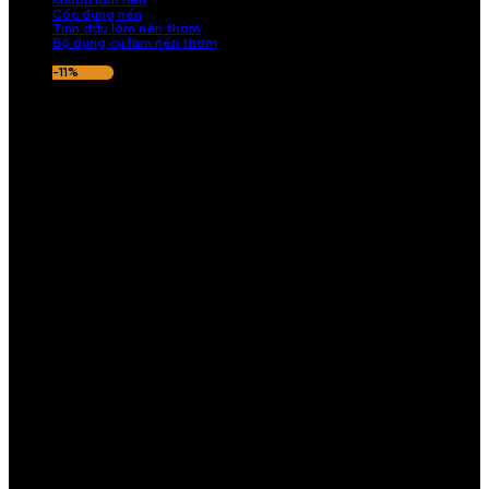
Khuôn làm nến
Cốc đựng nến
Tinh dầu làm nến thơm
Bộ dụng cụ làm nến thơm
-11%