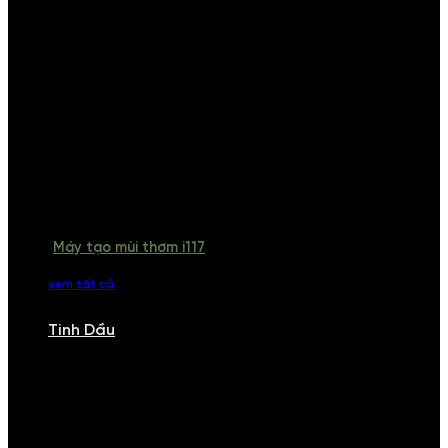
Máy tạo mùi thơm i117
xem tất cả
Tinh Dầu
TINH DẦU
Khám phá bộ sưu tập tinh dầu từ iCHARM. Chúng tôi đã phục vụ rất
nhiều khách sạn, cửa hàng, spa lớn trên toàn quốc. Đổi trả 7 ngày