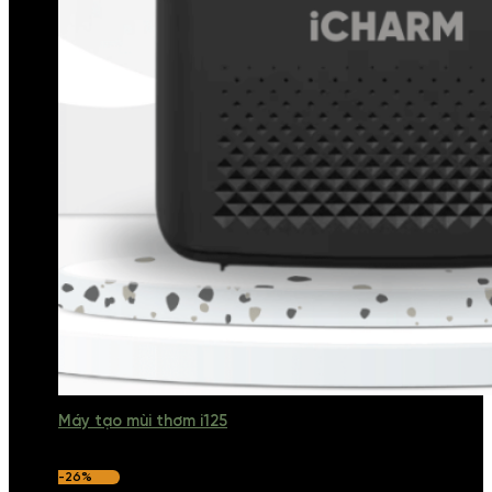
Máy tạo mùi thơm i125
-26%