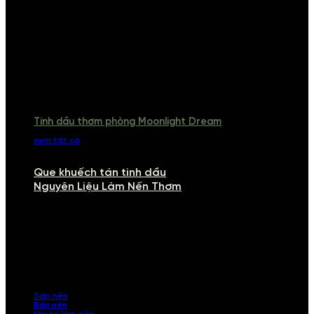
Tinh dầu thơm phòng Moonlight Dream
xem tất cả
Que khuếch tán tinh dầu
Nguyên Liệu Làm Nến Thơm
NGUYÊN LIỆU LÀM NẾN THƠM
Khám phá nguyên liệu làm nến thơm cao cấp, giúp bạn tự tay tạo ra
những sản phẩm tinh tế, mang dấu ấn cá nhân. Chúng tôi cung cấp
đầy đủ các thành phần từ sáp nến, bấc nến đến tinh dầu an toàn,
mang lại hương thơm thư giãn, sang trọng.
Sáp nến
Bấc nến