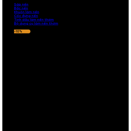
Sáp nến
Bấc nến
Khuôn làm nến
Cốc đựng nến
Tinh dầu làm nến thơm
Bộ dụng cụ làm nến thơm
-10%