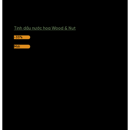
Tinh dầu nước hoa Wood & Nut
-33%
Mới