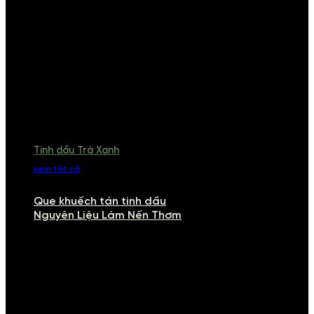
Tinh dầu Trà Xanh
xem tất cả
Que khuếch tán tinh dầu
Nguyên Liệu Làm Nến Thơm
NGUYÊN LIỆU LÀM NẾN THƠM
Khám phá nguyên liệu làm nến thơm cao cấp, giúp bạn tự tay tạo ra
những sản phẩm tinh tế, mang dấu ấn cá nhân. Chúng tôi cung cấp
đầy đủ các thành phần từ sáp nến, bấc nến đến tinh dầu an toàn,
mang lại hương thơm thư giãn, sang trọng.