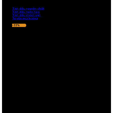
nếu hương thơm không ưng ý.
Tinh dầu nguyên chất
Tinh dầu nước hoa
Tinh dầu khách sạn
Tư vấn mùi hương
-33%