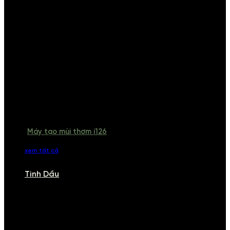
Máy tạo mùi thơm i126
xem tất cả
Tinh Dầu
TINH DẦU
Khám phá bộ sưu tập tinh dầu từ iCHARM. Chúng tôi đã phục vụ rất
nhiều khách sạn, cửa hàng, spa lớn trên toàn quốc. Đổi trả 7 ngày