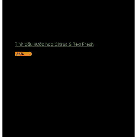
Tinh dầu nước hoa Citrus & Tea Fresh
-55%