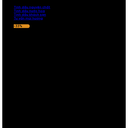
nếu hương thơm không ưng ý.
Tinh dầu nguyên chất
Tinh dầu nước hoa
Tinh dầu khách sạn
Tư vấn mùi hương
-33%