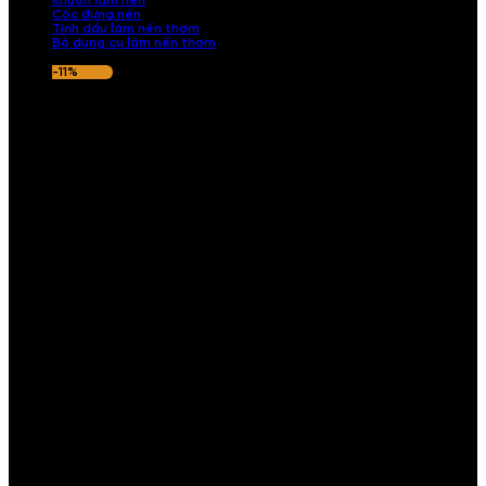
Khuôn làm nến
Cốc đựng nến
Tinh dầu làm nến thơm
Bộ dụng cụ làm nến thơm
-11%