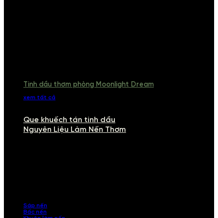
Tinh dầu thơm phòng Moonlight Dream
xem tất cả
Que khuếch tán tinh dầu
Nguyên Liệu Làm Nến Thơm
NGUYÊN LIỆU LÀM NẾN THƠM
Khám phá nguyên liệu làm nến thơm cao cấp, giúp bạn tự tay tạo ra
những sản phẩm tinh tế, mang dấu ấn cá nhân. Chúng tôi cung cấp
đầy đủ các thành phần từ sáp nến, bấc nến đến tinh dầu an toàn,
mang lại hương thơm thư giãn, sang trọng.
Sáp nến
Bấc nến