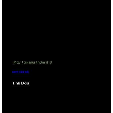
Máy tạo mùi thơm i118
xem tất cả
Tinh Dầu
TINH DẦU
Khám phá bộ sưu tập tinh dầu từ iCHARM. Chúng tôi đã phục vụ rất
nhiều khách sạn, cửa hàng, spa lớn trên toàn quốc. Đổi trả 7 ngày