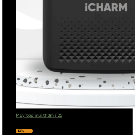
Máy tạo mùi thơm i125
-13%