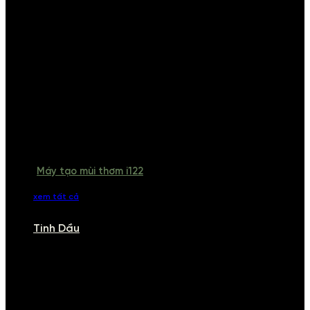
Máy tạo mùi thơm i122
xem tất cả
Tinh Dầu
TINH DẦU
Khám phá bộ sưu tập tinh dầu từ iCHARM. Chúng tôi đã phục vụ rất
nhiều khách sạn, cửa hàng, spa lớn trên toàn quốc. Đổi trả 7 ngày