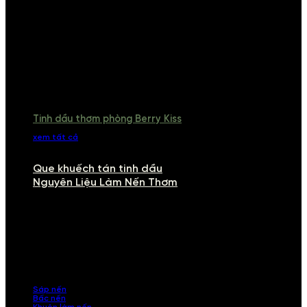
Tinh dầu thơm phòng Berry Kiss
xem tất cả
Que khuếch tán tinh dầu
Nguyên Liệu Làm Nến Thơm
NGUYÊN LIỆU LÀM NẾN THƠM
Khám phá nguyên liệu làm nến thơm cao cấp, giúp bạn tự tay tạo ra
những sản phẩm tinh tế, mang dấu ấn cá nhân. Chúng tôi cung cấp
đầy đủ các thành phần từ sáp nến, bấc nến đến tinh dầu an toàn,
mang lại hương thơm thư giãn, sang trọng.
Sáp nến
Bấc nến