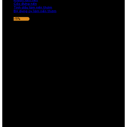
Khuôn làm nến
Cốc đựng nến
Tinh dầu làm nến thơm
Bộ dụng cụ làm nến thơm
-11%