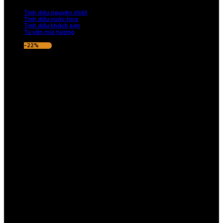
nếu hương thơm không ưng ý.
Tinh dầu nguyên chất
Tinh dầu nước hoa
Tinh dầu khách sạn
Tư vấn mùi hương
-22%