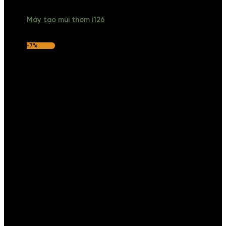
Máy tạo mùi thơm i126
-7%