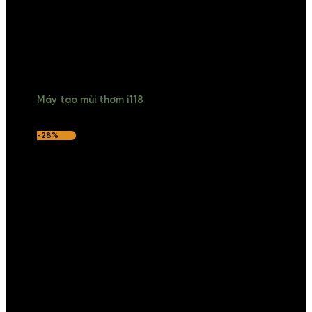
Máy tạo mùi thơm i118
-28%