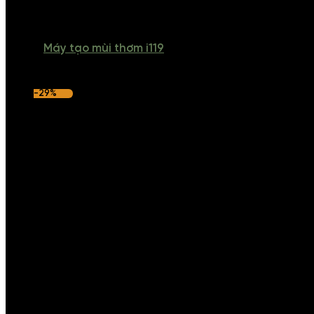
Máy tạo mùi thơm i119
-29%