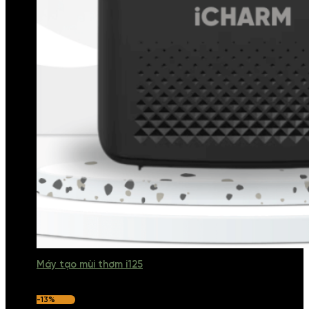
Máy tạo mùi thơm i125
-13%