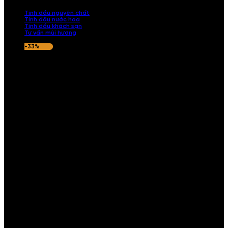
nếu hương thơm không ưng ý.
Tinh dầu nguyên chất
Tinh dầu nước hoa
Tinh dầu khách sạn
Tư vấn mùi hương
-33%