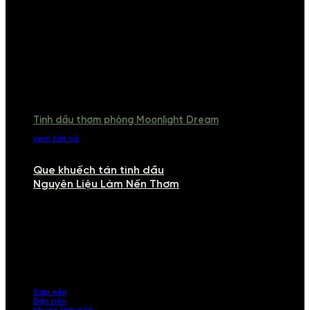
Tinh dầu thơm phòng Moonlight Dream
xem tất cả
Que khuếch tán tinh dầu
Nguyên Liệu Làm Nến Thơm
NGUYÊN LIỆU LÀM NẾN THƠM
Khám phá nguyên liệu làm nến thơm cao cấp, giúp bạn tự tay tạo ra
những sản phẩm tinh tế, mang dấu ấn cá nhân. Chúng tôi cung cấp
đầy đủ các thành phần từ sáp nến, bấc nến đến tinh dầu an toàn,
mang lại hương thơm thư giãn, sang trọng.
Sáp nến
Bấc nến