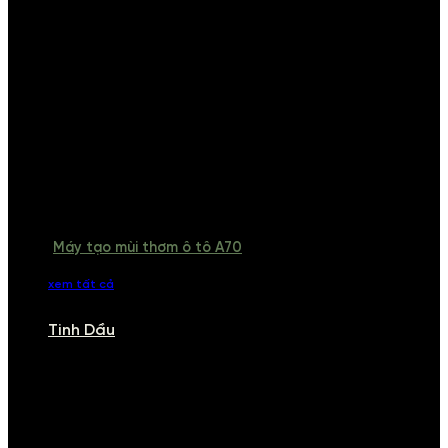
Máy tạo mùi thơm ô tô A70
xem tất cả
Tinh Dầu
TINH DẦU
Khám phá bộ sưu tập tinh dầu từ iCHARM. Chúng tôi đã phục vụ rất
nhiều khách sạn, cửa hàng, spa lớn trên toàn quốc. Đổi trả 7 ngày