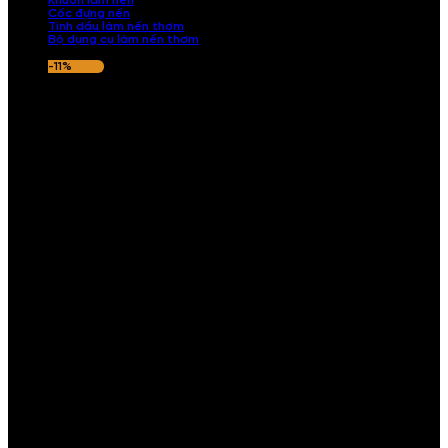
Khuôn làm nến
Cốc đựng nến
Tinh dầu làm nến thơm
Bộ dụng cụ làm nến thơm
-11%