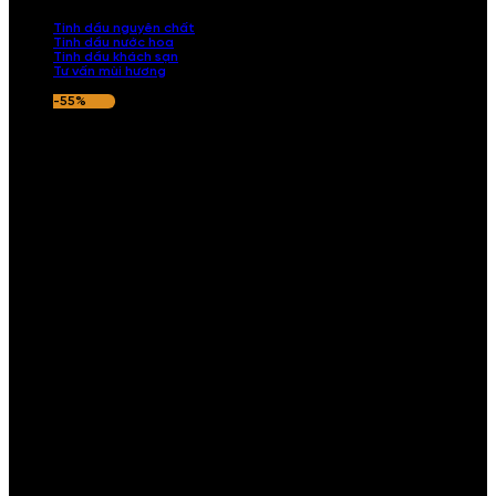
nếu hương thơm không ưng ý.
Tinh dầu nguyên chất
Tinh dầu nước hoa
Tinh dầu khách sạn
Tư vấn mùi hương
-55%