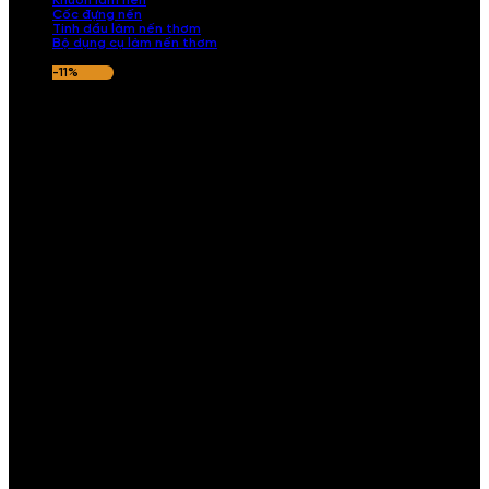
Khuôn làm nến
Cốc đựng nến
Tinh dầu làm nến thơm
Bộ dụng cụ làm nến thơm
-11%