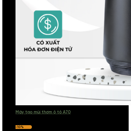
Máy tạo mùi thơm ô tô A70
-10%