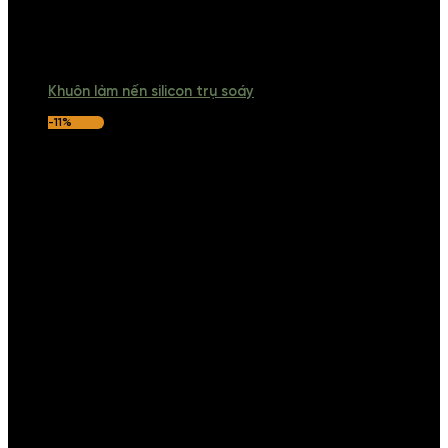
Khuôn làm nến silicon trụ soáy
-11%