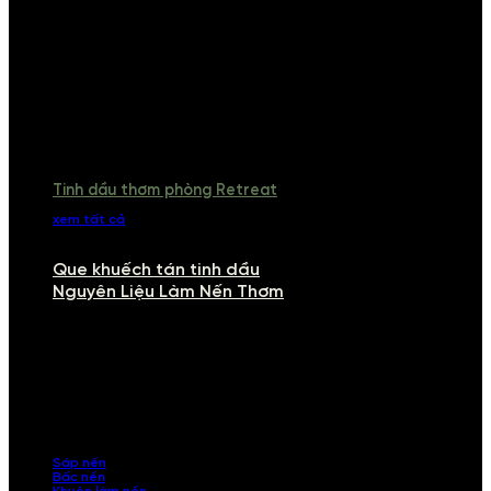
Tinh dầu thơm phòng Retreat
xem tất cả
Que khuếch tán tinh dầu
Nguyên Liệu Làm Nến Thơm
NGUYÊN LIỆU LÀM NẾN THƠM
Khám phá nguyên liệu làm nến thơm cao cấp, giúp bạn tự tay tạo ra
những sản phẩm tinh tế, mang dấu ấn cá nhân. Chúng tôi cung cấp
đầy đủ các thành phần từ sáp nến, bấc nến đến tinh dầu an toàn,
mang lại hương thơm thư giãn, sang trọng.
Sáp nến
Bấc nến