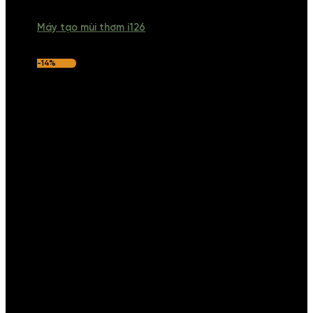
Máy tạo mùi thơm i126
-14%