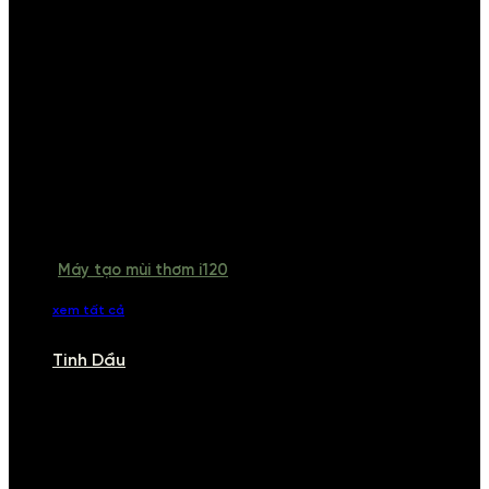
Máy tạo mùi thơm i120
xem tất cả
Tinh Dầu
TINH DẦU
Khám phá bộ sưu tập tinh dầu từ iCHARM. Chúng tôi đã phục vụ rất
nhiều khách sạn, cửa hàng, spa lớn trên toàn quốc. Đổi trả 7 ngày