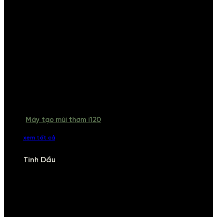
Máy tạo mùi thơm i120
xem tất cả
Tinh Dầu
TINH DẦU
Khám phá bộ sưu tập tinh dầu từ iCHARM. Chúng tôi đã phục vụ rất
nhiều khách sạn, cửa hàng, spa lớn trên toàn quốc. Đổi trả 7 ngày