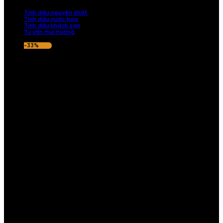
nếu hương thơm không ưng ý.
Tinh dầu nguyên chất
Tinh dầu nước hoa
Tinh dầu khách sạn
Tư vấn mùi hương
-33%