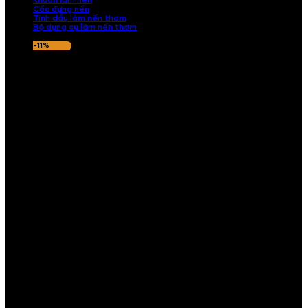
Khuôn làm nến
Cốc đựng nến
Tinh dầu làm nến thơm
Bộ dụng cụ làm nến thơm
-11%