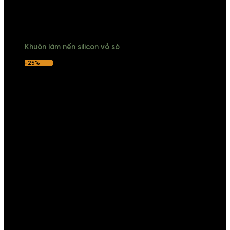
Khuôn làm nến silicon vỏ sò
-25%