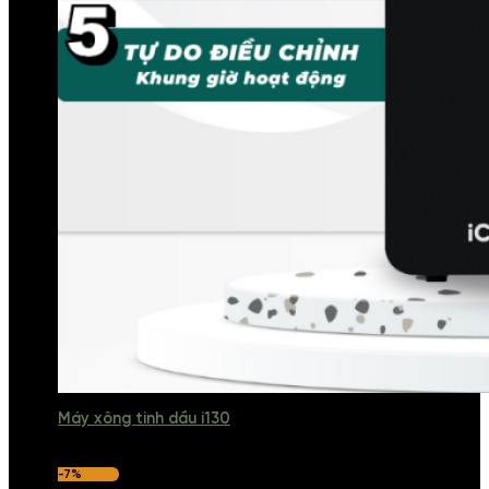
Máy xông tinh dầu i130
-7%