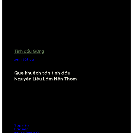
Tinh dầu Gừng
xem tất cả
Que khuếch tán tinh dầu
Nguyên Liệu Làm Nến Thơm
NGUYÊN LIỆU LÀM NẾN THƠM
Khám phá nguyên liệu làm nến thơm cao cấp, giúp bạn tự tay tạo ra
những sản phẩm tinh tế, mang dấu ấn cá nhân. Chúng tôi cung cấp
đầy đủ các thành phần từ sáp nến, bấc nến đến tinh dầu an toàn,
mang lại hương thơm thư giãn, sang trọng.
Sáp nến
Bấc nến