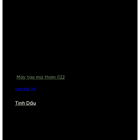
Máy tạo mùi thơm i122
xem tất cả
Tinh Dầu
TINH DẦU
Khám phá bộ sưu tập tinh dầu từ iCHARM. Chúng tôi đã phục vụ rất
nhiều khách sạn, cửa hàng, spa lớn trên toàn quốc. Đổi trả 7 ngày