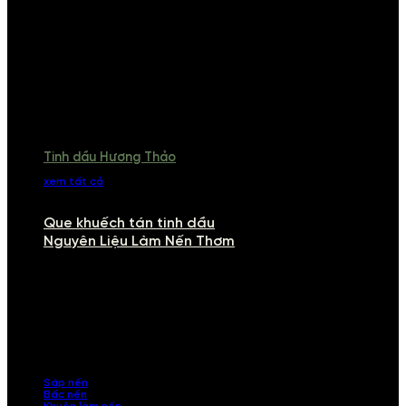
Tinh dầu Hương Thảo
xem tất cả
Que khuếch tán tinh dầu
Nguyên Liệu Làm Nến Thơm
NGUYÊN LIỆU LÀM NẾN THƠM
Khám phá nguyên liệu làm nến thơm cao cấp, giúp bạn tự tay tạo ra
những sản phẩm tinh tế, mang dấu ấn cá nhân. Chúng tôi cung cấp
đầy đủ các thành phần từ sáp nến, bấc nến đến tinh dầu an toàn,
mang lại hương thơm thư giãn, sang trọng.
Sáp nến
Bấc nến