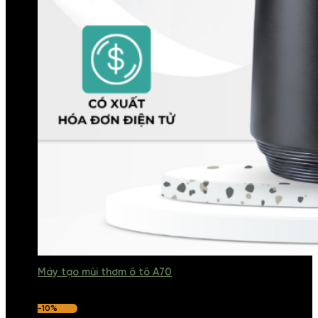
Máy tạo mùi thơm ô tô A70
-10%