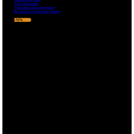
Khuôn làm nến
Cốc đựng nến
Tinh dầu làm nến thơm
Bộ dụng cụ làm nến thơm
-10%