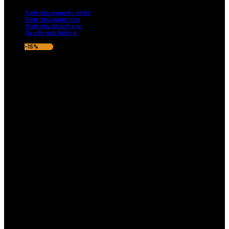
nếu hương thơm không ưng ý.
Tinh dầu nguyên chất
Tinh dầu nước hoa
Tinh dầu khách sạn
Tư vấn mùi hương
-15%