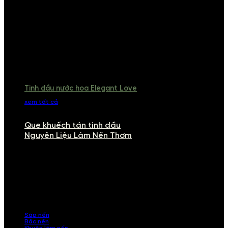
Tinh dầu nước hoa Elegant Love
xem tất cả
Que khuếch tán tinh dầu
Nguyên Liệu Làm Nến Thơm
NGUYÊN LIỆU LÀM NẾN THƠM
Khám phá nguyên liệu làm nến thơm cao cấp, giúp bạn tự tay tạo ra
những sản phẩm tinh tế, mang dấu ấn cá nhân. Chúng tôi cung cấp
đầy đủ các thành phần từ sáp nến, bấc nến đến tinh dầu an toàn,
mang lại hương thơm thư giãn, sang trọng.
Sáp nến
Bấc nến