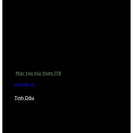
Máy tạo mùi thơm i118
xem tất cả
Tinh Dầu
TINH DẦU
Khám phá bộ sưu tập tinh dầu từ iCHARM. Chúng tôi đã phục vụ rất
nhiều khách sạn, cửa hàng, spa lớn trên toàn quốc. Đổi trả 7 ngày