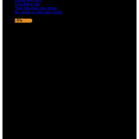
Khuôn làm nến
Cốc đựng nến
Tinh dầu làm nến thơm
Bộ dụng cụ làm nến thơm
-11%