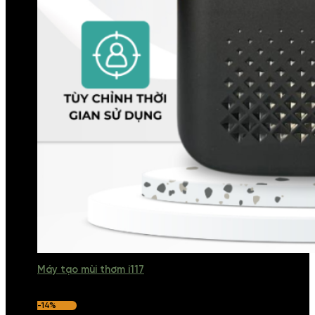
Máy tạo mùi thơm i117
-14%