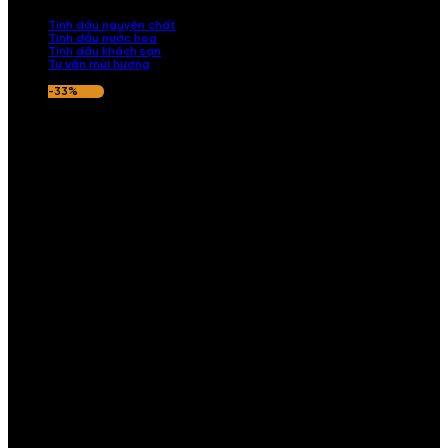
nếu hương thơm không ưng ý.
Tinh dầu nguyên chất
Tinh dầu nước hoa
Tinh dầu khách sạn
Tư vấn mùi hương
-33%