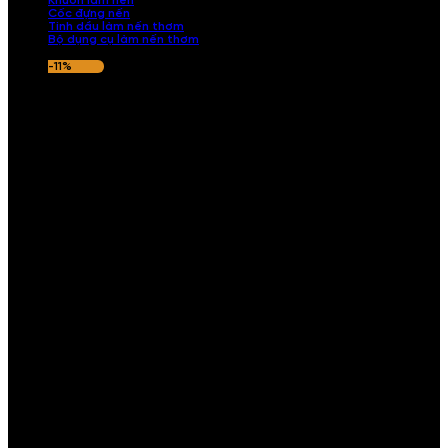
Khuôn làm nến
Cốc đựng nến
Tinh dầu làm nến thơm
Bộ dụng cụ làm nến thơm
-11%