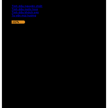
nếu hương thơm không ưng ý.
Tinh dầu nguyên chất
Tinh dầu nước hoa
Tinh dầu khách sạn
Tư vấn mùi hương
-62%