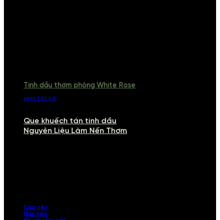
Tinh dầu thơm phòng White Rose
xem tất cả
Que khuếch tán tinh dầu
Nguyên Liệu Làm Nến Thơm
NGUYÊN LIỆU LÀM NẾN THƠM
Khám phá nguyên liệu làm nến thơm cao cấp, giúp bạn tự tay tạo ra
những sản phẩm tinh tế, mang dấu ấn cá nhân. Chúng tôi cung cấp
đầy đủ các thành phần từ sáp nến, bấc nến đến tinh dầu an toàn,
mang lại hương thơm thư giãn, sang trọng.
Sáp nến
Bấc nến