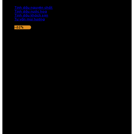
nếu hương thơm không ưng ý.
Tinh dầu nguyên chất
Tinh dầu nước hoa
Tinh dầu khách sạn
Tư vấn mùi hương
-62%