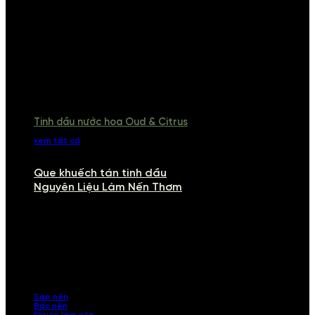
Tinh dầu nước hoa Oud & Citrus
xem tất cả
Que khuếch tán tinh dầu
Nguyên Liệu Làm Nến Thơm
NGUYÊN LIỆU LÀM NẾN THƠM
Khám phá nguyên liệu làm nến thơm cao cấp, giúp bạn tự tay tạo ra
những sản phẩm tinh tế, mang dấu ấn cá nhân. Chúng tôi cung cấp
đầy đủ các thành phần từ sáp nến, bấc nến đến tinh dầu an toàn,
mang lại hương thơm thư giãn, sang trọng.
Sáp nến
Bấc nến