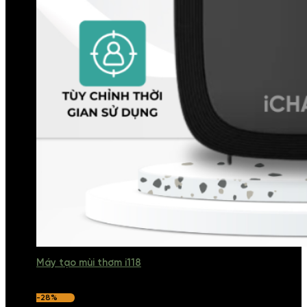
Máy tạo mùi thơm i118
-28%