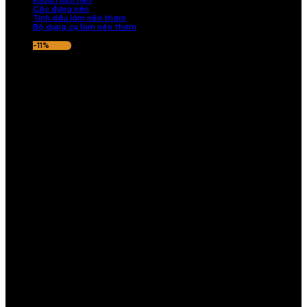
Khuôn làm nến
Cốc đựng nến
Tinh dầu làm nến thơm
Bộ dụng cụ làm nến thơm
-11%