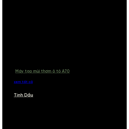
Máy tạo mùi thơm ô tô A70
xem tất cả
Tinh Dầu
TINH DẦU
Khám phá bộ sưu tập tinh dầu từ iCHARM. Chúng tôi đã phục vụ rất
nhiều khách sạn, cửa hàng, spa lớn trên toàn quốc. Đổi trả 7 ngày