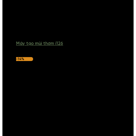
Máy tạo mùi thơm i126
-14%