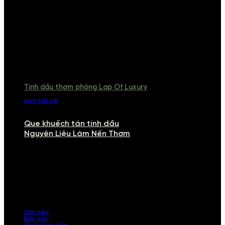
Tinh dầu thơm phòng Lap Of Luxury
xem tất cả
Que khuếch tán tinh dầu
Nguyên Liệu Làm Nến Thơm
NGUYÊN LIỆU LÀM NẾN THƠM
Khám phá nguyên liệu làm nến thơm cao cấp, giúp bạn tự tay tạo ra
những sản phẩm tinh tế, mang dấu ấn cá nhân. Chúng tôi cung cấp
đầy đủ các thành phần từ sáp nến, bấc nến đến tinh dầu an toàn,
mang lại hương thơm thư giãn, sang trọng.
Sáp nến
Bấc nến