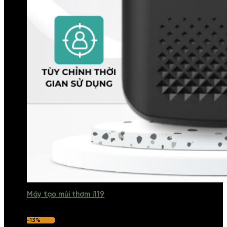
Máy tạo mùi thơm i119
-13%