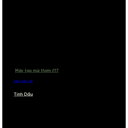
Máy tạo mùi thơm i117
xem tất cả
Tinh Dầu
TINH DẦU
Khám phá bộ sưu tập tinh dầu từ iCHARM. Chúng tôi đã phục vụ rất
nhiều khách sạn, cửa hàng, spa lớn trên toàn quốc. Đổi trả 7 ngày