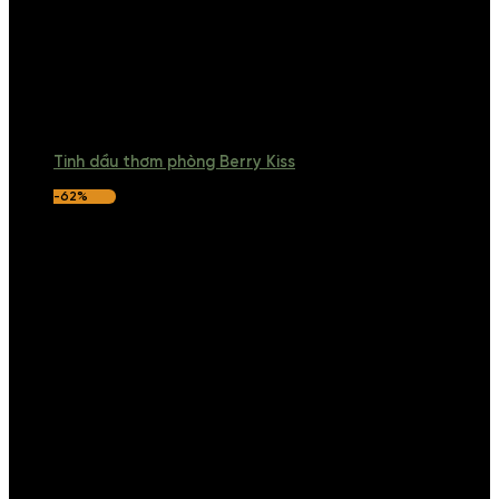
Tinh dầu thơm phòng Berry Kiss
-62%