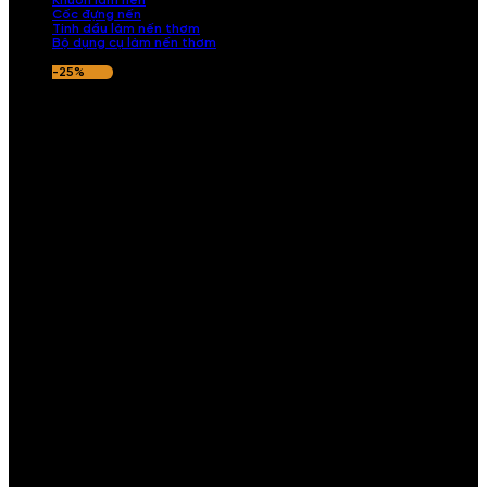
Khuôn làm nến
Cốc đựng nến
Tinh dầu làm nến thơm
Bộ dụng cụ làm nến thơm
-25%