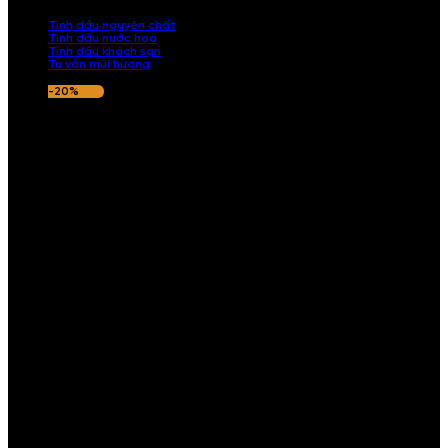
nếu hương thơm không ưng ý.
Tinh dầu nguyên chất
Tinh dầu nước hoa
Tinh dầu khách sạn
Tư vấn mùi hương
-20%