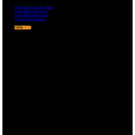
nếu hương thơm không ưng ý.
Tinh dầu nguyên chất
Tinh dầu nước hoa
Tinh dầu khách sạn
Tư vấn mùi hương
-14%