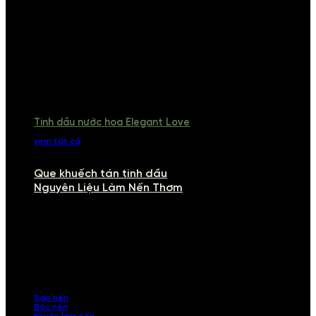
Tinh dầu nước hoa Elegant Love
xem tất cả
Que khuếch tán tinh dầu
Nguyên Liệu Làm Nến Thơm
NGUYÊN LIỆU LÀM NẾN THƠM
Khám phá nguyên liệu làm nến thơm cao cấp, giúp bạn tự tay tạo ra
những sản phẩm tinh tế, mang dấu ấn cá nhân. Chúng tôi cung cấp
đầy đủ các thành phần từ sáp nến, bấc nến đến tinh dầu an toàn,
mang lại hương thơm thư giãn, sang trọng.
Sáp nến
Bấc nến