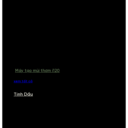
Máy tạo mùi thơm i120
xem tất cả
Tinh Dầu
TINH DẦU
Khám phá bộ sưu tập tinh dầu từ iCHARM. Chúng tôi đã phục vụ rất
nhiều khách sạn, cửa hàng, spa lớn trên toàn quốc. Đổi trả 7 ngày