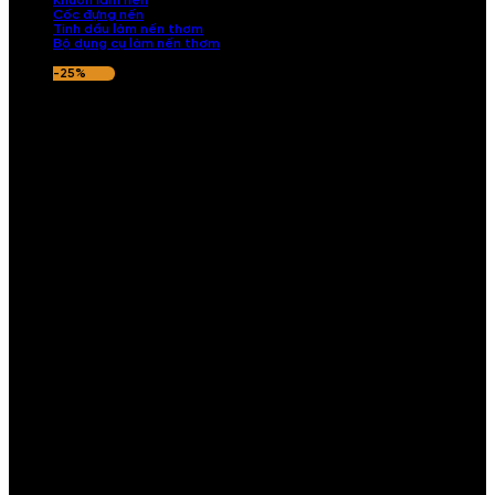
Khuôn làm nến
Cốc đựng nến
Tinh dầu làm nến thơm
Bộ dụng cụ làm nến thơm
-25%