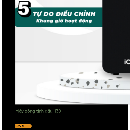
Máy xông tinh dầu i130
-29%