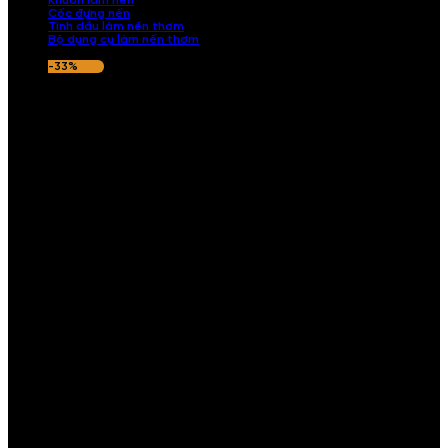
Khuôn làm nến
Cốc đựng nến
Tinh dầu làm nến thơm
Bộ dụng cụ làm nến thơm
-33%