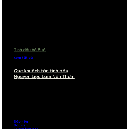
Tinh dầu Vỏ Bưởi
xem tất cả
Que khuếch tán tinh dầu
Nguyên Liệu Làm Nến Thơm
NGUYÊN LIỆU LÀM NẾN THƠM
Khám phá nguyên liệu làm nến thơm cao cấp, giúp bạn tự tay tạo ra
những sản phẩm tinh tế, mang dấu ấn cá nhân. Chúng tôi cung cấp
đầy đủ các thành phần từ sáp nến, bấc nến đến tinh dầu an toàn,
mang lại hương thơm thư giãn, sang trọng.
Sáp nến
Bấc nến