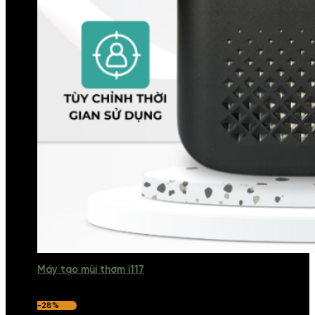
Máy tạo mùi thơm i117
-28%