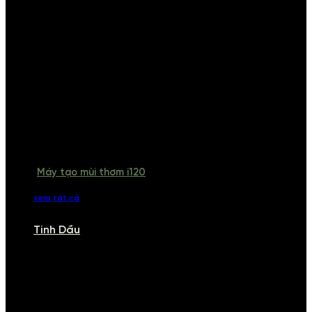
Máy tạo mùi thơm i120
xem tất cả
Tinh Dầu
TINH DẦU
Khám phá bộ sưu tập tinh dầu từ iCHARM. Chúng tôi đã phục vụ rất
nhiều khách sạn, cửa hàng, spa lớn trên toàn quốc. Đổi trả 7 ngày