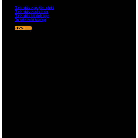
nếu hương thơm không ưng ý.
Tinh dầu nguyên chất
Tinh dầu nước hoa
Tinh dầu khách sạn
Tư vấn mùi hương
-13%