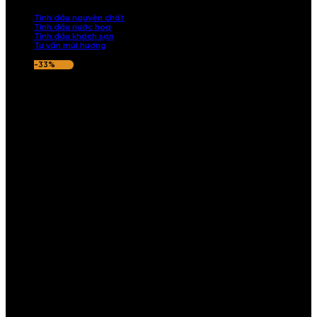
nếu hương thơm không ưng ý.
Tinh dầu nguyên chất
Tinh dầu nước hoa
Tinh dầu khách sạn
Tư vấn mùi hương
-33%