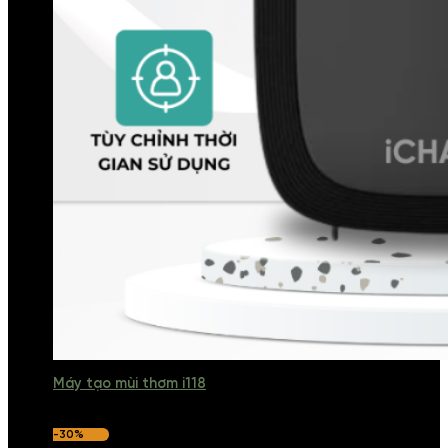
Máy tạo mùi thơm i118
-30%