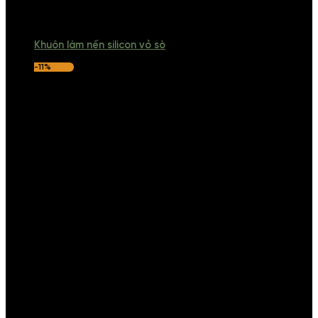
Khuôn làm nến silicon vỏ sò
-11%