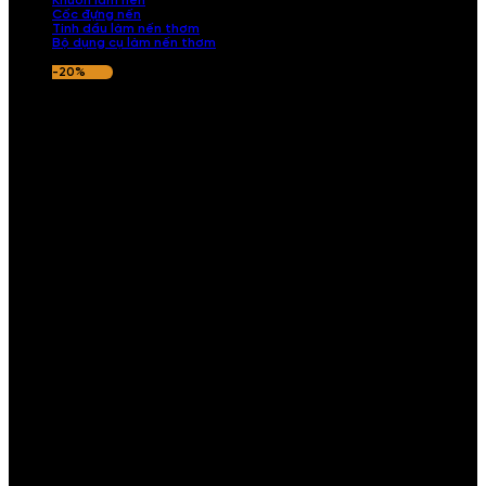
Khuôn làm nến
Cốc đựng nến
Tinh dầu làm nến thơm
Bộ dụng cụ làm nến thơm
-20%