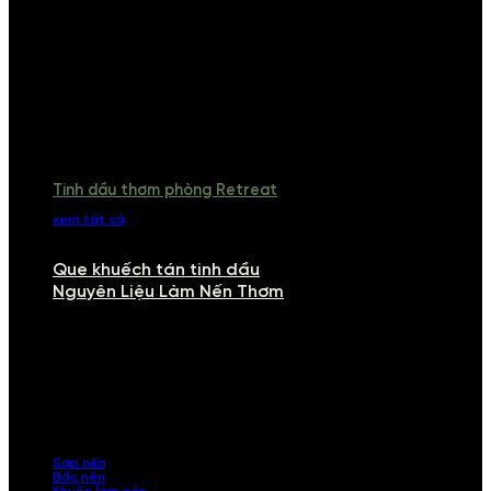
Tinh dầu thơm phòng Retreat
xem tất cả
Que khuếch tán tinh dầu
Nguyên Liệu Làm Nến Thơm
NGUYÊN LIỆU LÀM NẾN THƠM
Khám phá nguyên liệu làm nến thơm cao cấp, giúp bạn tự tay tạo ra
những sản phẩm tinh tế, mang dấu ấn cá nhân. Chúng tôi cung cấp
đầy đủ các thành phần từ sáp nến, bấc nến đến tinh dầu an toàn,
mang lại hương thơm thư giãn, sang trọng.
Sáp nến
Bấc nến