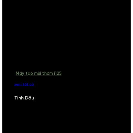
Máy tạo mùi thơm i125
xem tất cả
Tinh Dầu
TINH DẦU
Khám phá bộ sưu tập tinh dầu từ iCHARM. Chúng tôi đã phục vụ rất
nhiều khách sạn, cửa hàng, spa lớn trên toàn quốc. Đổi trả 7 ngày