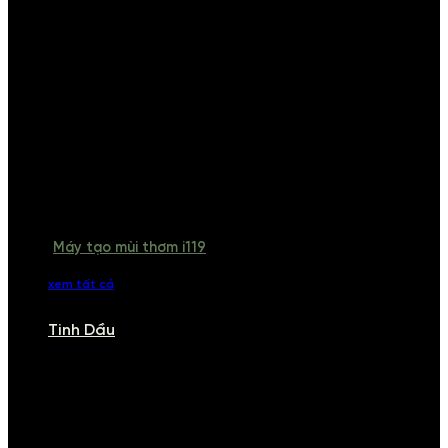
Máy tạo mùi thơm i119
xem tất cả
Tinh Dầu
TINH DẦU
Khám phá bộ sưu tập tinh dầu từ iCHARM. Chúng tôi đã phục vụ rất
nhiều khách sạn, cửa hàng, spa lớn trên toàn quốc. Đổi trả 7 ngày