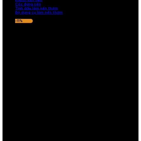
Khuôn làm nến
Cốc đựng nến
Tinh dầu làm nến thơm
Bộ dụng cụ làm nến thơm
-11%