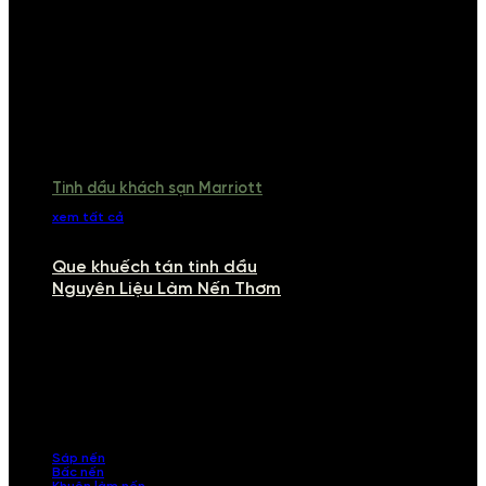
Tinh dầu khách sạn Marriott
xem tất cả
Que khuếch tán tinh dầu
Nguyên Liệu Làm Nến Thơm
NGUYÊN LIỆU LÀM NẾN THƠM
Khám phá nguyên liệu làm nến thơm cao cấp, giúp bạn tự tay tạo ra
những sản phẩm tinh tế, mang dấu ấn cá nhân. Chúng tôi cung cấp
đầy đủ các thành phần từ sáp nến, bấc nến đến tinh dầu an toàn,
mang lại hương thơm thư giãn, sang trọng.
Sáp nến
Bấc nến