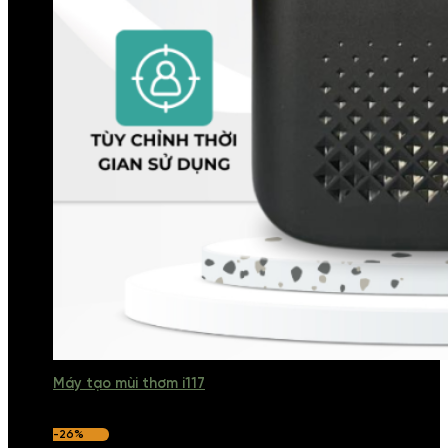
Máy tạo mùi thơm i117
-26%