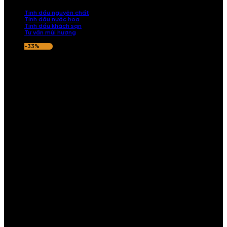
nếu hương thơm không ưng ý.
Tinh dầu nguyên chất
Tinh dầu nước hoa
Tinh dầu khách sạn
Tư vấn mùi hương
-33%