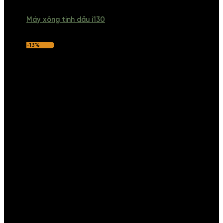
Máy xông tinh dầu i130
-13%