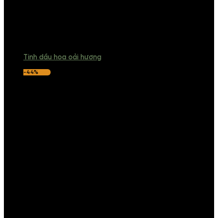
Tinh dầu hoa oải hương
-44%