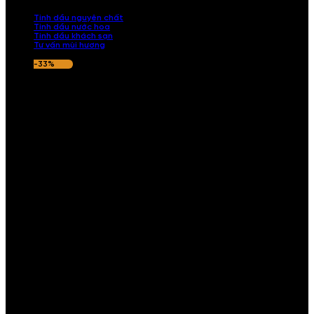
nếu hương thơm không ưng ý.
Tinh dầu nguyên chất
Tinh dầu nước hoa
Tinh dầu khách sạn
Tư vấn mùi hương
-33%