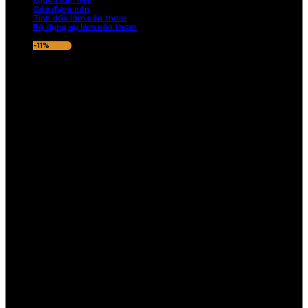
Khuôn làm nến
Cốc đựng nến
Tinh dầu làm nến thơm
Bộ dụng cụ làm nến thơm
-11%