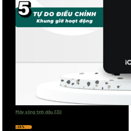
Máy xông tinh dầu i130
-28%