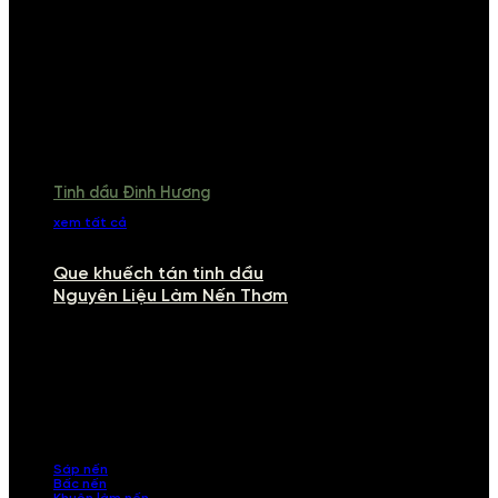
Tinh dầu Đinh Hương
xem tất cả
Que khuếch tán tinh dầu
Nguyên Liệu Làm Nến Thơm
NGUYÊN LIỆU LÀM NẾN THƠM
Khám phá nguyên liệu làm nến thơm cao cấp, giúp bạn tự tay tạo ra
những sản phẩm tinh tế, mang dấu ấn cá nhân. Chúng tôi cung cấp
đầy đủ các thành phần từ sáp nến, bấc nến đến tinh dầu an toàn,
mang lại hương thơm thư giãn, sang trọng.
Sáp nến
Bấc nến