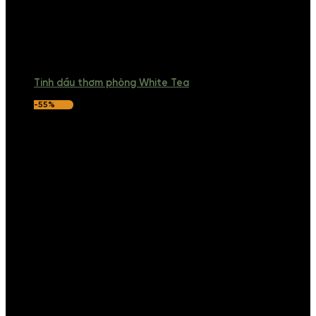
Tinh dầu thơm phòng White Tea
-55%