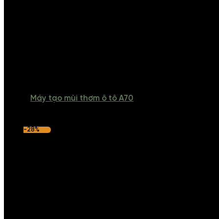
Máy tạo mùi thơm ô tô A70
-28%