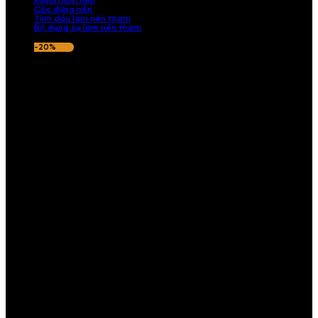
Khuôn làm nến
Cốc đựng nến
Tinh dầu làm nến thơm
Bộ dụng cụ làm nến thơm
-20%