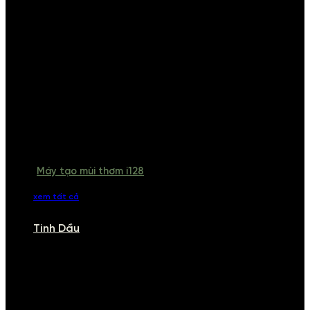
Máy tạo mùi thơm i128
xem tất cả
Tinh Dầu
TINH DẦU
Khám phá bộ sưu tập tinh dầu từ iCHARM. Chúng tôi đã phục vụ rất
nhiều khách sạn, cửa hàng, spa lớn trên toàn quốc. Đổi trả 7 ngày