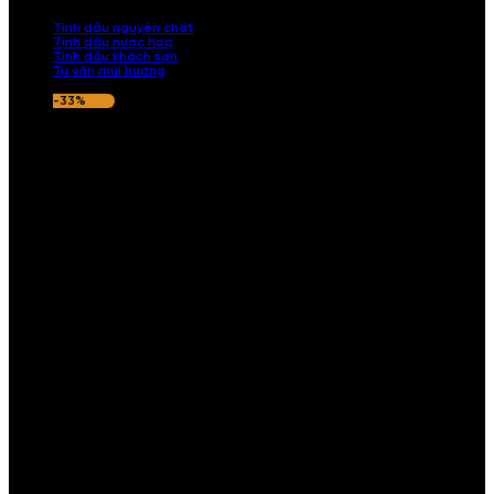
nếu hương thơm không ưng ý.
Tinh dầu nguyên chất
Tinh dầu nước hoa
Tinh dầu khách sạn
Tư vấn mùi hương
-33%