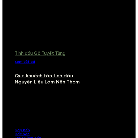
Tinh dầu Gỗ Tuyết Tùng
xem tất cả
Que khuếch tán tinh dầu
Nguyên Liệu Làm Nến Thơm
NGUYÊN LIỆU LÀM NẾN THƠM
Khám phá nguyên liệu làm nến thơm cao cấp, giúp bạn tự tay tạo ra
những sản phẩm tinh tế, mang dấu ấn cá nhân. Chúng tôi cung cấp
đầy đủ các thành phần từ sáp nến, bấc nến đến tinh dầu an toàn,
mang lại hương thơm thư giãn, sang trọng.
Sáp nến
Bấc nến