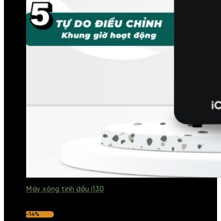
Máy xông tinh dầu i130
-14%