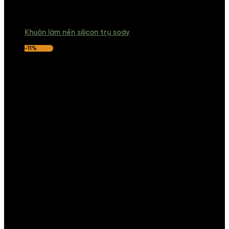
Khuôn làm nến silicon trụ soáy
-11%