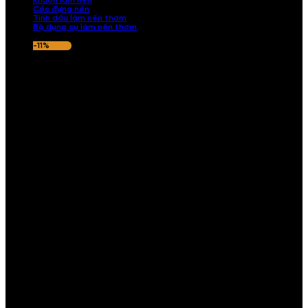
Khuôn làm nến
Cốc đựng nến
Tinh dầu làm nến thơm
Bộ dụng cụ làm nến thơm
-11%