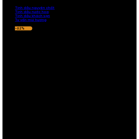
nếu hương thơm không ưng ý.
Tinh dầu nguyên chất
Tinh dầu nước hoa
Tinh dầu khách sạn
Tư vấn mùi hương
-62%