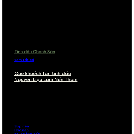
Tinh dầu Chanh Sần
xem tất cả
Que khuếch tán tinh dầu
Nguyên Liệu Làm Nến Thơm
NGUYÊN LIỆU LÀM NẾN THƠM
Khám phá nguyên liệu làm nến thơm cao cấp, giúp bạn tự tay tạo ra
những sản phẩm tinh tế, mang dấu ấn cá nhân. Chúng tôi cung cấp
đầy đủ các thành phần từ sáp nến, bấc nến đến tinh dầu an toàn,
mang lại hương thơm thư giãn, sang trọng.
Sáp nến
Bấc nến