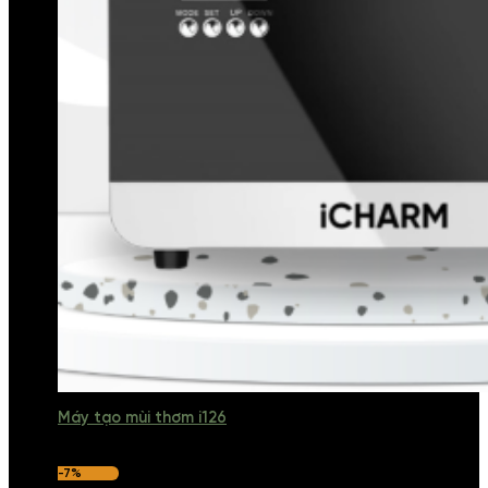
Máy tạo mùi thơm i126
-7%