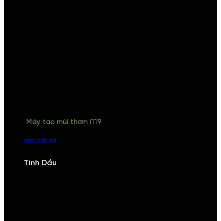
Máy tạo mùi thơm i119
xem tất cả
Tinh Dầu
TINH DẦU
Khám phá bộ sưu tập tinh dầu từ iCHARM. Chúng tôi đã phục vụ rất
nhiều khách sạn, cửa hàng, spa lớn trên toàn quốc. Đổi trả 7 ngày