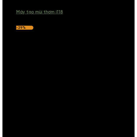
Máy tạo mùi thơm i118
-29%