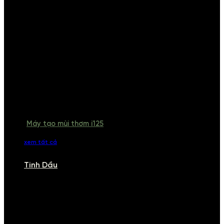
Máy tạo mùi thơm i125
xem tất cả
Tinh Dầu
TINH DẦU
Khám phá bộ sưu tập tinh dầu từ iCHARM. Chúng tôi đã phục vụ rất
nhiều khách sạn, cửa hàng, spa lớn trên toàn quốc. Đổi trả 7 ngày