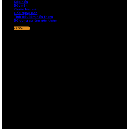
Sáp nến
Bấc nến
Khuôn làm nến
Cốc đựng nến
Tinh dầu làm nến thơm
Bộ dụng cụ làm nến thơm
-20%