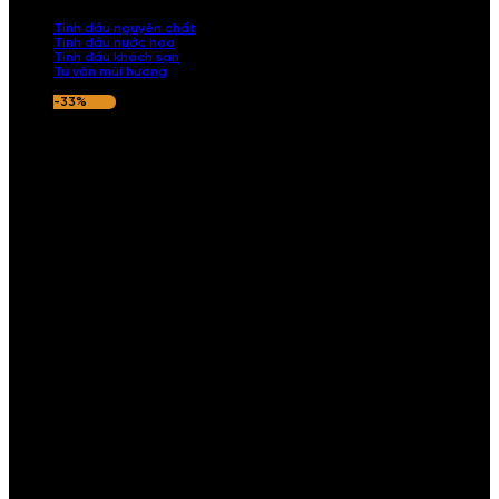
nếu hương thơm không ưng ý.
Tinh dầu nguyên chất
Tinh dầu nước hoa
Tinh dầu khách sạn
Tư vấn mùi hương
-33%