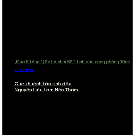
[Mua 5 tặng 1] Set 6 chai BST tinh dầu xông phòng 10ml
xem tất cả
Que khuếch tán tinh dầu
Nguyên Liệu Làm Nến Thơm
NGUYÊN LIỆU LÀM NẾN THƠM
Khám phá nguyên liệu làm nến thơm cao cấp, giúp bạn tự tay tạo ra
những sản phẩm tinh tế, mang dấu ấn cá nhân. Chúng tôi cung cấp
đầy đủ các thành phần từ sáp nến, bấc nến đến tinh dầu an toàn,
mang lại hương thơm thư giãn, sang trọng.