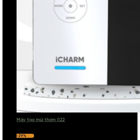
Máy tạo mùi thơm i122
-29%