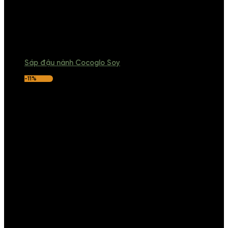
Sáp đậu nành Cocoglo Soy
-11%