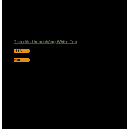
Tinh dầu thơm phòng White Tea
-33%
Mới