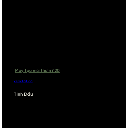
Máy tạo mùi thơm i120
xem tất cả
Tinh Dầu
TINH DẦU
Khám phá bộ sưu tập tinh dầu từ iCHARM. Chúng tôi đã phục vụ rất
nhiều khách sạn, cửa hàng, spa lớn trên toàn quốc. Đổi trả 7 ngày