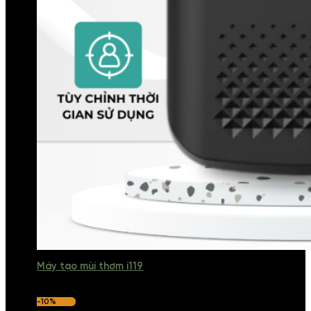
Máy tạo mùi thơm i119
-10%