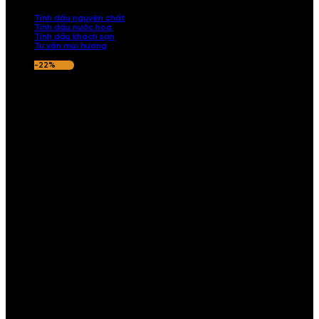
nếu hương thơm không ưng ý.
Tinh dầu nguyên chất
Tinh dầu nước hoa
Tinh dầu khách sạn
Tư vấn mùi hương
-22%