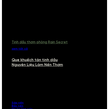
Tinh dầu thơm phòng Rain Secret
xem tất cả
Que khuếch tán tinh dầu
Nguyên Liệu Làm Nến Thơm
NGUYÊN LIỆU LÀM NẾN THƠM
Khám phá nguyên liệu làm nến thơm cao cấp, giúp bạn tự tay tạo ra
những sản phẩm tinh tế, mang dấu ấn cá nhân. Chúng tôi cung cấp
đầy đủ các thành phần từ sáp nến, bấc nến đến tinh dầu an toàn,
mang lại hương thơm thư giãn, sang trọng.
Sáp nến
Bấc nến