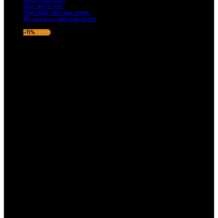
Khuôn làm nến
Cốc đựng nến
Tinh dầu làm nến thơm
Bộ dụng cụ làm nến thơm
-11%