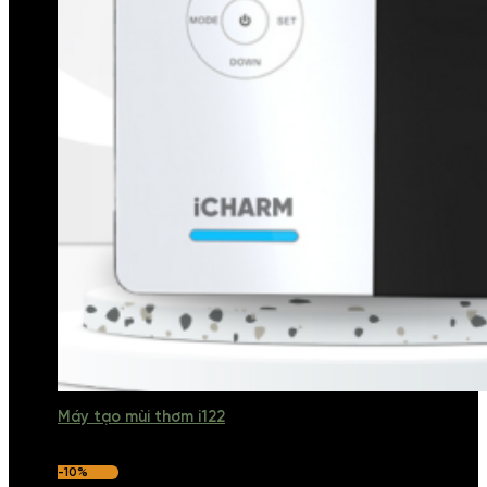
Máy tạo mùi thơm i122
-10%