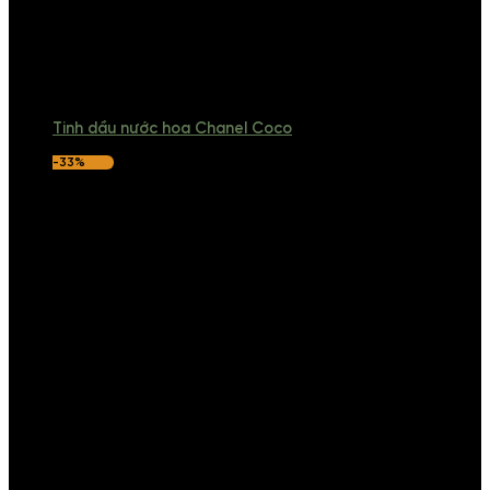
Tinh dầu nước hoa Chanel Coco
-33%