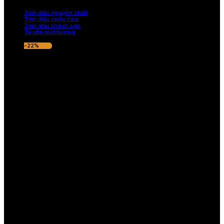
nếu hương thơm không ưng ý.
Tinh dầu nguyên chất
Tinh dầu nước hoa
Tinh dầu khách sạn
Tư vấn mùi hương
-22%