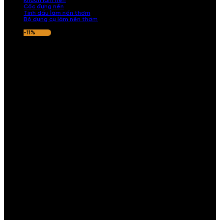
Khuôn làm nến
Cốc đựng nến
Tinh dầu làm nến thơm
Bộ dụng cụ làm nến thơm
-11%