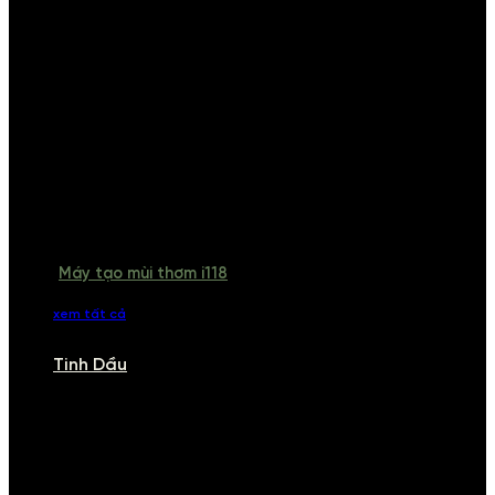
Máy tạo mùi thơm i118
xem tất cả
Tinh Dầu
TINH DẦU
Khám phá bộ sưu tập tinh dầu từ iCHARM. Chúng tôi đã phục vụ rất
nhiều khách sạn, cửa hàng, spa lớn trên toàn quốc. Đổi trả 7 ngày