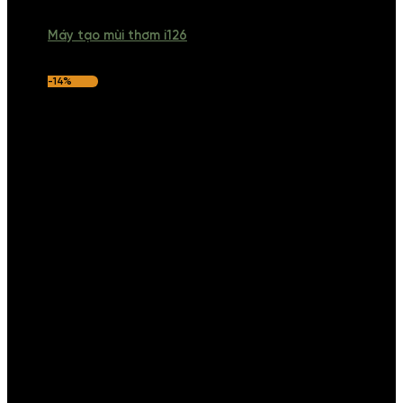
Máy tạo mùi thơm i126
-14%