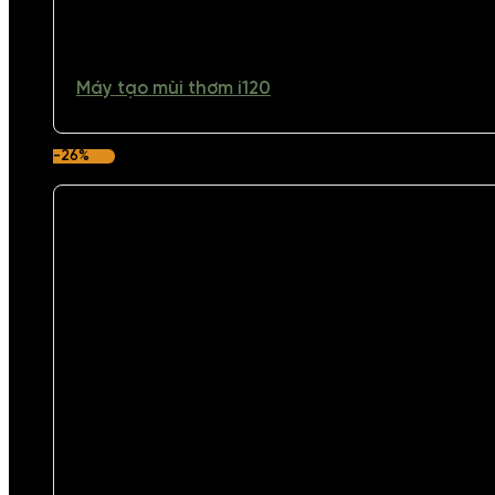
Máy tạo mùi thơm i120
-26%