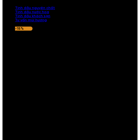
nếu hương thơm không ưng ý.
Tinh dầu nguyên chất
Tinh dầu nước hoa
Tinh dầu khách sạn
Tư vấn mùi hương
-18%