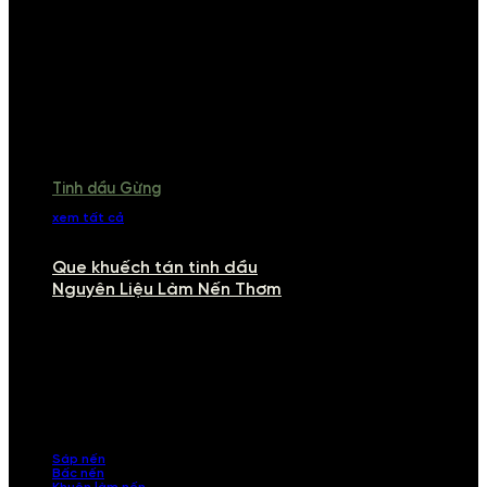
Tinh dầu Gừng
xem tất cả
Que khuếch tán tinh dầu
Nguyên Liệu Làm Nến Thơm
NGUYÊN LIỆU LÀM NẾN THƠM
Khám phá nguyên liệu làm nến thơm cao cấp, giúp bạn tự tay tạo ra
những sản phẩm tinh tế, mang dấu ấn cá nhân. Chúng tôi cung cấp
đầy đủ các thành phần từ sáp nến, bấc nến đến tinh dầu an toàn,
mang lại hương thơm thư giãn, sang trọng.
Sáp nến
Bấc nến