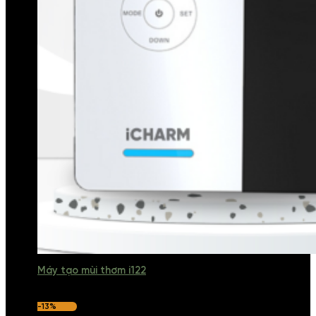
Máy tạo mùi thơm i122
-13%