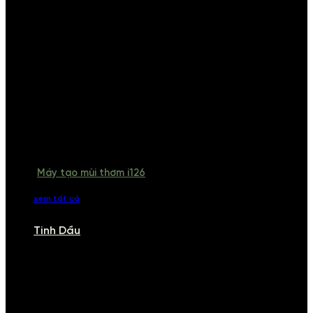
Máy tạo mùi thơm i126
xem tất cả
Tinh Dầu
TINH DẦU
Khám phá bộ sưu tập tinh dầu từ iCHARM. Chúng tôi đã phục vụ rất
nhiều khách sạn, cửa hàng, spa lớn trên toàn quốc. Đổi trả 7 ngày