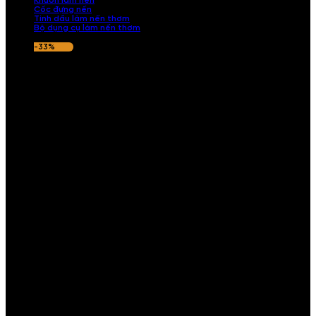
Khuôn làm nến
Cốc đựng nến
Tinh dầu làm nến thơm
Bộ dụng cụ làm nến thơm
-33%