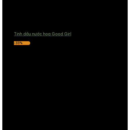
Tinh dầu nước hoa Good Girl
-33%