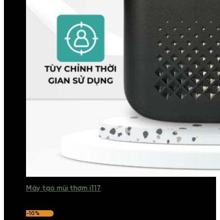
Máy tạo mùi thơm i117
-10%