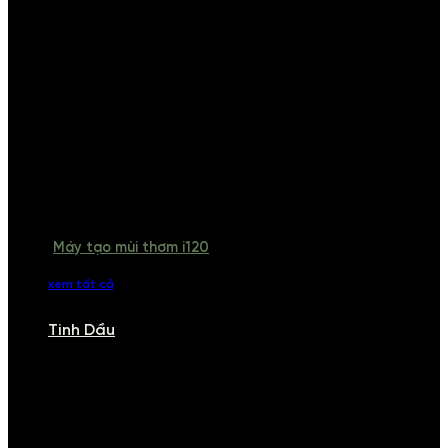
Máy tạo mùi thơm i120
xem tất cả
Tinh Dầu
TINH DẦU
Khám phá bộ sưu tập tinh dầu từ iCHARM. Chúng tôi đã phục vụ rất
nhiều khách sạn, cửa hàng, spa lớn trên toàn quốc. Đổi trả 7 ngày