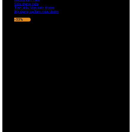
Khuôn làm nến
Cốc đựng nến
Tinh dầu làm nến thơm
Bộ dụng cụ làm nến thơm
-33%