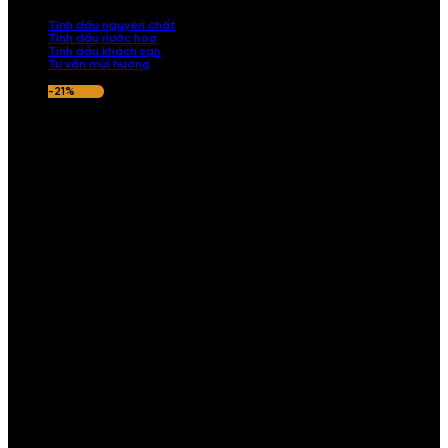
nếu hương thơm không ưng ý.
Tinh dầu nguyên chất
Tinh dầu nước hoa
Tinh dầu khách sạn
Tư vấn mùi hương
-21%