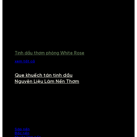
Tinh dầu thơm phòng White Rose
xem tất cả
Que khuếch tán tinh dầu
Nguyên Liệu Làm Nến Thơm
NGUYÊN LIỆU LÀM NẾN THƠM
Khám phá nguyên liệu làm nến thơm cao cấp, giúp bạn tự tay tạo ra
những sản phẩm tinh tế, mang dấu ấn cá nhân. Chúng tôi cung cấp
đầy đủ các thành phần từ sáp nến, bấc nến đến tinh dầu an toàn,
mang lại hương thơm thư giãn, sang trọng.
Sáp nến
Bấc nến