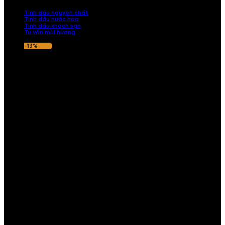
nếu hương thơm không ưng ý.
Tinh dầu nguyên chất
Tinh dầu nước hoa
Tinh dầu khách sạn
Tư vấn mùi hương
-13%