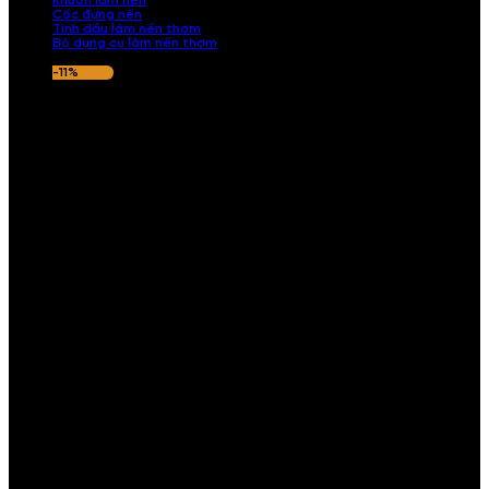
Khuôn làm nến
Cốc đựng nến
Tinh dầu làm nến thơm
Bộ dụng cụ làm nến thơm
-11%