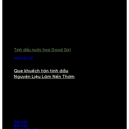
Tinh dầu nước hoa Good Girl
xem tất cả
Que khuếch tán tinh dầu
Nguyên Liệu Làm Nến Thơm
NGUYÊN LIỆU LÀM NẾN THƠM
Khám phá nguyên liệu làm nến thơm cao cấp, giúp bạn tự tay tạo ra
những sản phẩm tinh tế, mang dấu ấn cá nhân. Chúng tôi cung cấp
đầy đủ các thành phần từ sáp nến, bấc nến đến tinh dầu an toàn,
mang lại hương thơm thư giãn, sang trọng.
Sáp nến
Bấc nến