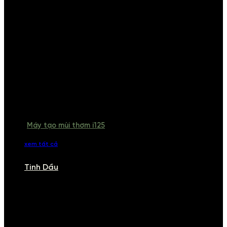
Máy tạo mùi thơm i125
xem tất cả
Tinh Dầu
TINH DẦU
Khám phá bộ sưu tập tinh dầu từ iCHARM. Chúng tôi đã phục vụ rất
nhiều khách sạn, cửa hàng, spa lớn trên toàn quốc. Đổi trả 7 ngày