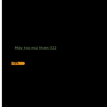
Máy tạo mùi thơm i122
-13%